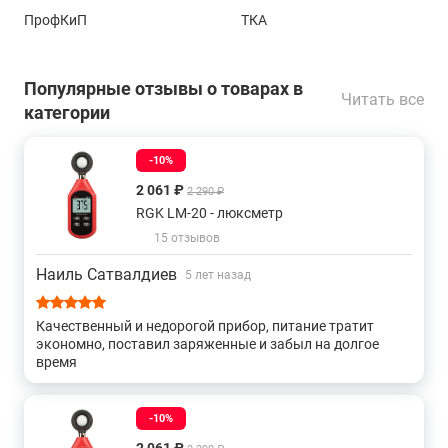
полевых условиях и предоставляет специалисту мощные
ПрофКиП
ТКА
аналитические инструменты.
Купить люксметры, внесенные в Госреестр, а также
Популярные отзывы о товарах в
получить консультацию специалистов об особенностях и
Читать все
преимуществах данного изделия вы можете в нашем
категории
магазине
, связавшись с нами по телефону или
непосредственно через сайт – с помощью формы обратной
-10%
связи или воспользовавшись чатом с онлайн-
2 061 ₽
2 290 ₽
консультантом.
RGK LM-20 - люксметр
15 отзывов
Наиль Сатвалдиев
5 лет назад
Качественный и недорогой прибор, питание тратит
экономно, поставил заряженные и забыл на долгое
время
-10%