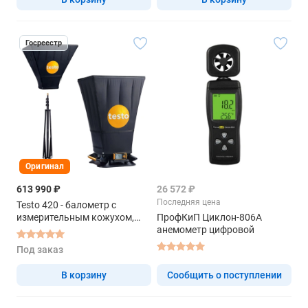
Госреестр
Оригинал
613 990 ₽
26 572 ₽
Последняя цена
Testo 420 - балометр с
измерительным кожухом,
ПрофКиП Циклон-806А
штативом и первичной
анемометр цифровой
поверкой
Под заказ
В корзину
Сообщить о поступлении