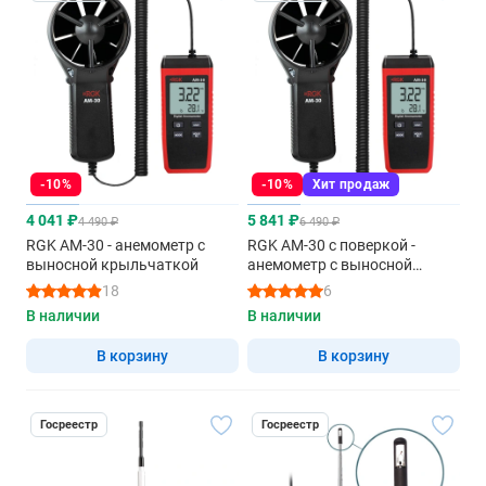
-10%
-10%
Хит продаж
4 041 ₽
5 841 ₽
4 490 ₽
6 490 ₽
RGK AM-30 - анемометр с
RGK AM-30 с поверкой -
выносной крыльчаткой
анемометр с выносной
крыльчаткой
18
6
В наличии
В наличии
В корзину
В корзину
Госреестр
Госреестр