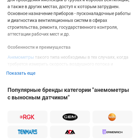
а также в других местах, доступ к которым затруднен.
Основное назначение приборов - пусконаладочные работы
и диагностика вентиляционных систем в сферах
строительства, ремонта, государственного контроля,
аттестации рабочих мест и др.
Особенности и преимущества
Анемометры
такого типа необходимы в тех случаях, когда
требуется измерить скорость воздушного потока и
массовый расход через небольшие технологические
Показать еще
отверстия вентиляции. Для этого применяется
специальный тонкий зонд телескопической конструкции на
Популярные бренды категории "анемометры
длинном проводе. Анемометры с выносным датчиком в
с выносным датчиком"
виде большой крыльчатки отлично подходят для инспекций
воздуховодов, диффузоров, тарельчатых клапанов и
вентиляционных решеток. Большинство сенсоров
оборудовано функцией определения температуры, что
позволяет проводить комплексные исследования одним
универсальным устройством.