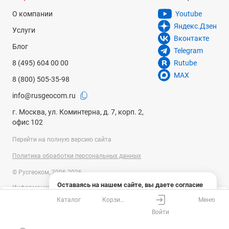
О компании
Youtube
Яндекс.Дзен
Услуги
Вконтакте
Блог
Telegram
8 (495) 604 00 00
Rutube
MAX
8 (800) 505-35-98
info@rusgeocom.ru
г. Москва, ул. Коминтерна, д. 7, корп. 2,
офис 102
Перейти на полную версию сайта
Политика обработки персональных данных
© Русгеоком, 2006-2026
Оставаясь на нашем сайте, вы даете согласие
Информация на сайте носит справочный характер и не является
на использование файлов cookies и сбор данных
публичной офертой, определяемой положениями Статьи 437
Каталог
Корзина
Меню
системами веб-аналитики
Ваш город
Москва?
Гражданского кодекса Российской Федерации. Технические
Войти
параметры (спецификация) и комплект поставки товара могут быть
Понятно
Узнать подробнее
изменены производителем без предварительного уведомления.