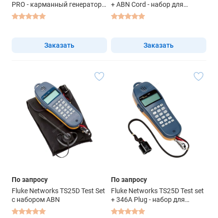
PRO - карманный генератор
+ ABN Cord - набор для
тонового сигнала Pocket
тестирования
Toner NX8-Voice and Video Pro
Заказать
Заказать
По запросу
По запросу
Fluke Networks TS25D Test Set
Fluke Networks TS25D Test set
с набором ABN
+ 346A Plug - набор для
тестирования