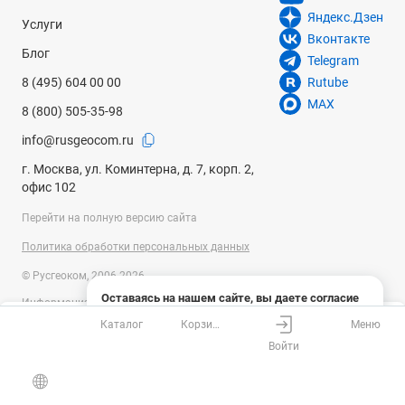
Яндекс.Дзен
Услуги
Вконтакте
Блог
Telegram
8 (495) 604 00 00
Rutube
MAX
8 (800) 505-35-98
info@rusgeocom.ru
г. Москва, ул. Коминтерна, д. 7, корп. 2,
офис 102
Перейти на полную версию сайта
Политика обработки персональных данных
© Русгеоком, 2006-2026
Оставаясь на нашем сайте, вы даете согласие
Информация на сайте носит справочный характер и не является
на использование файлов cookies и сбор данных
публичной офертой, определяемой положениями Статьи 437
Каталог
Корзина
Меню
системами веб-аналитики
Ваш город
Москва?
Гражданского кодекса Российской Федерации. Технические
Войти
параметры (спецификация) и комплект поставки товара могут быть
Понятно
Узнать подробнее
изменены производителем без предварительного уведомления.
Все верно
Выбрать город
Уточняйте информацию у наших менеджеров.