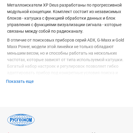
Металлоискатели XP Deus разработаны по прогрессивной
модульной концепции. Комплект состоит из независимых
блоков - катушка с функцией обработки данных и блок
управления с функциями визуализации сигнала - которые
связаны между собой по радиоканалу.
В отличие от поисковых приборов серий ADX, G-Maxx и Gold
Maxx Power, модели этой линейки не только обладают
меньшим весом, но и способны работать на нескольких
частотах, которые зависят от типа используемой катушки.
Богатый набор настроек и регулировок позволяет гибко
адаптировать прибор под конкретные условия поиска и
особенности грунта для эффективного выявления целевых
Показать еще
объектов разных классов.
Особенности XP Deus
Комбинированное управление
–
металлоискатели XP
можно настраивать через блок управления, но и с
помощью беспроводных наушников WS4 или WS5,
которые оснащены дисплеем и соответствующими