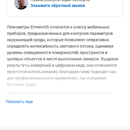
Закажите обратный звонок
Люксметры Ermenrich относятся к классу мобильных
приборов, предназначенных для контроля параметров
окружающей среды, которые позволяют оперативно
определять интенсивность светового потока, оценивая
уровень освещенности поверхностей, пространств и
целевых объектов в месте выполнения замеров. Выдавая
результаты измерений в цифровом виде, они отличаются
простотой использования, благодаря чему подходят как
для профессионального применения, так и решения
бытовых задач.
Изделия данной категории могут задействоваться для
проверки параметров источников света, отладки
Показать еще
аппаратуры для фото- и видеосъемки, настройки систем
досвечивания оранжерей и теплиц, контроля соблюдения
гигиенических и санитарных требований по освещению
рабочих мест, жилых, общественных и других помещений,