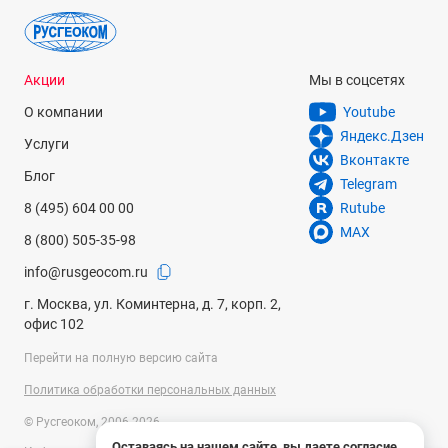
определения уровня инсоляции, оценки солнцезащиты и
т.д.
Преимущества
Акции
Мы в соцсетях
О компании
Youtube
Отображение результатов в разных единицах
Яндекс.Дзен
Услуги
измерений
, выбираемых через настройки, дает
Вконтакте
возможность использовать
люксметры
для решения
Блог
Telegram
разнотипных измерительных задач, исключая
8 (495) 604 00 00
Rutube
необходимость пересчета показаний.
MAX
Автоматическая фиксация минимальных и
8 (800) 505-35-98
максимальных показателей
в ходе непрерывных
info@rusgeocom.ru
замеров позволяет контролировать равномерность
освещенности, оценивая комфортность условий в
г. Москва, ул. Коминтерна, д. 7, корп. 2,
помещениях и на рабочих местах либо безопасность
офис 102
источников света для человеческих глаз.
Перейти на полную версию сайта
Батарейное питание
обеспечивает полную
автономность инструментов данной категории, делая их
Политика обработки персональных данных
оптимальным выбором для мобильного использования;
© Русгеоком, 2006-2026
функция авто-отключения при длительном бездействии
Оставаясь на нашем сайте, вы даете согласие