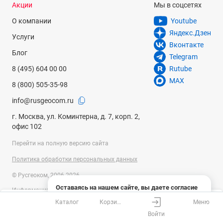
Акции
Мы в соцсетях
О компании
Youtube
Яндекс.Дзен
Услуги
Вконтакте
Блог
Telegram
8 (495) 604 00 00
Rutube
MAX
8 (800) 505-35-98
info@rusgeocom.ru
г. Москва, ул. Коминтерна, д. 7, корп. 2,
офис 102
Перейти на полную версию сайта
Политика обработки персональных данных
© Русгеоком, 2006-2026
Оставаясь на нашем сайте, вы даете согласие
Информация на сайте носит справочный характер и не является
на использование файлов cookies и сбор данных
публичной офертой, определяемой положениями Статьи 437
Каталог
Корзина
Меню
системами веб-аналитики
Ваш город
Москва?
Гражданского кодекса Российской Федерации. Технические
Войти
параметры (спецификация) и комплект поставки товара могут быть