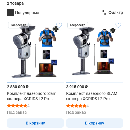
2 товара
Популярные
Фильтр
Госреестр
Госреестр
2 880 000 ₽
3 915 000 ₽
Комплект лазерного Slam
Комплект лазерного SLAM
сканера XGRIDS L2 Pro
сканера XGRIDS L2 Pro
16/120 RTK Survey Grade с
32/120 RTK Survey Grade с
4
4
аксессуарами и
аксессуарами и
Под заказ
Под заказ
устройствами для обработки
устройствами для обработки
данных
данных
В корзину
В корзину