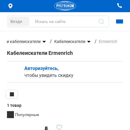
Везде
ры и кабелеискатели
Кабелеискатели
Ermenrich
Кабелеискатели Ermenrich
Авторизуйтесь,
чтобы увидеть скидку
1 товар
Популярные