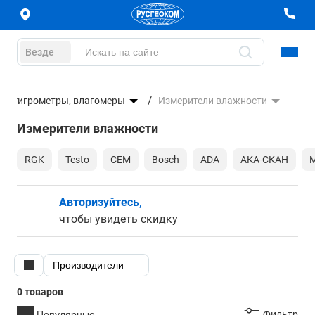
Везде
рмогигрометры, влагомеры
Измерители влажности
Измерители влажности
RGK
Testo
CEM
Bosch
ADA
АКА-СКАН
Авторизуйтесь,
чтобы увидеть скидку
Производители
0 товаров
Популярные
Фильтр