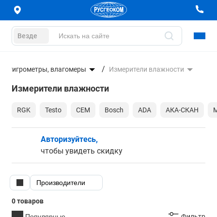
Везде
рмогигрометры, влагомеры
Измерители влажности
Измерители влажности
RGK
Testo
CEM
Bosch
ADA
АКА-СКАН
Авторизуйтесь,
чтобы увидеть скидку
Производители
0 товаров
Популярные
Фильтр