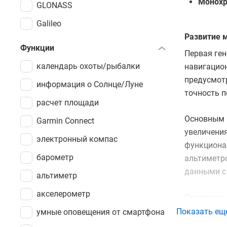
Монох
GLONASS
Galileo
Развитие 
Функции
Первая ген
календарь охоты/рыбалки
навигацион
предусмот
информация о Солнце/Луне
точность 
расчет площади
Основным 
Garmin Connect
увеличения
электронный компас
функциона
барометр
альтиметр
данными с
альтиметр
акселерометр
Последнее 
GPS+GALIL
Показать ещ
умные оповещения от смартфона