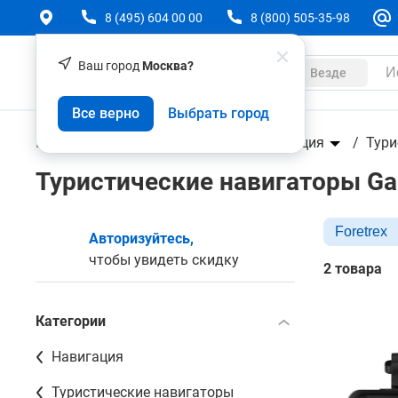
8 (495) 604 00 00
8 (800) 505-35-98
Ваш город
Москва?
Каталог
Везде
Все верно
Выбрать город
Геодезическое оборудование
Навигация
Тури
Туристические навигаторы Gar
Foretrex
Авторизуйтесь,
чтобы увидеть скидку
2 товара
Категории
Навигация
Туристические навигаторы