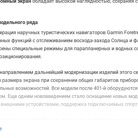
ромный экран
обладает высокой наглядностью, сохраняя с
модельного ряда
ерация наручных туристических навигаторов Garmin Foret
ных функций с отслеживанием восхода-захода Солнца и ф
рены специальные режимы для парапланерных и водных с
позиционирования.
направлением дальнейшей модернизации изделий этого се
 размера экрана при сохранении общих габаритов прибор
льных возможностей. Все модели после 401-й оборудуютс
ом. Еще одним нововведением стало оснащение новых мо
 внешними устройствами, поддержка подключаемых спорти
поколение Garmin Foretrex воплотило в себе мультисист
EO навигаторы обеспечивают ускоренную инициализацию.
е