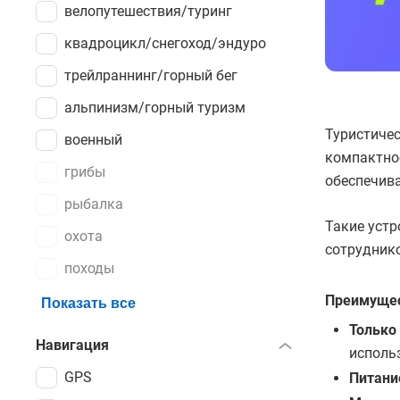
велопутешествия/туринг
квадроцикл/снегоход/эндуро
трейлраннинг/горный бег
альпинизм/горный туризм
Туристичес
военный
компактнос
грибы
обеспечива
рыбалка
Такие устр
охота
сотруднико
походы
Преимуще
Показать все
Только
Навигация
исполь
GPS
Питани