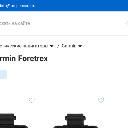
info@rusgeocom.ru
стические навигаторы
Garmin
min Foretrex