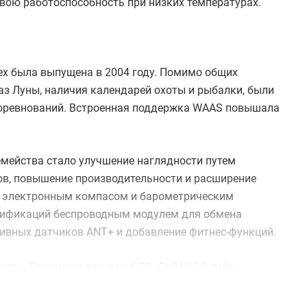
вою работоспособность при низких температурах.
rex была выпущена в 2004 году. Помимо общих
аз Луны, наличия календарей охоты и рыбалки, были
оревнований. Встроенная поддержка WAAS повышала
мейства стало улучшение наглядности путем
ов, повышение производительности и расширение
я электронным компасом и барометрическим
дификаций беспроводным модулем для обмена
вных датчиков ANT+ и добавление фитнес-функций.
емность. Принимая сигналы GPS+GLONASS либо