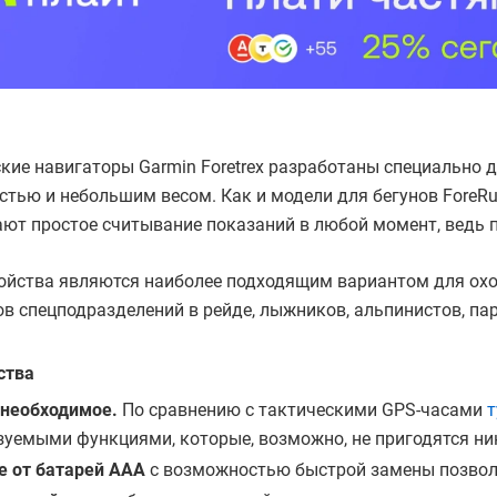
кие навигаторы Garmin Foretrex разработаны специально д
тью и небольшим весом. Как и модели для бегунов ForeRu
ют простое считывание показаний в любой момент, ведь п
ойства являются наиболее подходящим вариантом для охотн
в спецподразделений в рейде, лыжников, альпинистов, пара
ства
 необходимое.
По сравнению с тактическими GPS-часами
т
зуемыми функциями, которые, возможно, не пригодятся ник
е от батарей AAA
с возможностью быстрой замены позволя