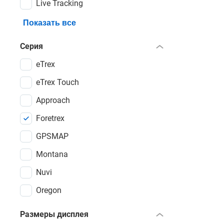
Live Tracking
Режим ULTR
дополнен 
Показать все
модели явл
Серия
данных при
eTrex
Купить тур
eTrex Touch
магазине
,
Approach
Foretrex
GPSMAP
Montana
Nuvi
Oregon
Размеры дисплея