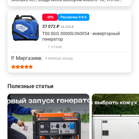
цене придется раскошелиться, даже не сомневался. Но в
моем случае - нет генератора, нет половины объектов.
Итак, из условий: обязательно, что бы тянул
-20%
Рассрочка 0-0-6
бетономешалку, сварочный аппарат, монтажную пилу и
37 072 ₽
46 340 ₽
прочий электроинструмент. Так как занимаюсь чаще
всео установкой заборов, а на этих объектах не всегда
TSS SGG 3000Si 060054 - инверторный
электроснабжение присутствует. Поговорив со
генератор
знакомыми ребятами, которые шарят в теме, остановил
1 отзыв
свой выбор на A-iPower A8500TEA. Вес конечно не
маленький, но зато работать может весь день, бак 40
Р. Миргазиев.
4 месяца назад
литров. Весь мой инструмент тянет. Успел поработать
на нем в прошлом сезоне. С нагрузками справлялся
хорошо. Пока претензий нет.
Полезные статьи