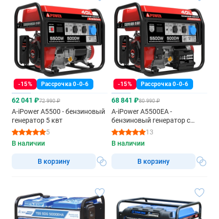
-15%
Рассрочка 0-0-6
-15%
Рассрочка 0-0-6
62 041 ₽
68 841 ₽
72 990 ₽
80 990 ₽
A-iPower A5500 - бензиновый
A-iPower A5500EA -
генератор 5 квт
бензиновый генератор с
электрозапуском
5
13
В наличии
В наличии
В корзину
В корзину