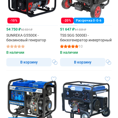
-10%
-20%
Рассрочка 0-0-6
54 750 ₽
51 647 ₽
60 834 ₽
64 559 ₽
SUNREKA G5500X -
TSS SGG 5000EI -
бензиновый генератор
бензогенератор инверторный
10
В наличии
В наличии
В корзину
В корзину