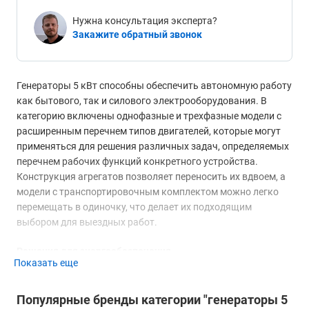
Нужна консультация эксперта?
Закажите обратный звонок
Генераторы 5 кВт способны обеспечить автономную работу
как бытового, так и силового электрооборудования. В
категорию включены однофазные и трехфазные модели с
расширенным перечнем типов двигателей, которые могут
применяться для решения различных задач, определяемых
перечнем рабочих функций конкретного устройства.
Конструкция агрегатов позволяет переносить их вдвоем, а
модели с транспортировочным комплектом можно легко
перемещать в одиночку, что делает их подходящим
выбором для выездных работ.
Решения для энергообеспечения
Показать еще
Генераторы 5 кВт с ручным запуском представляют собой
наиболее доступный вариант для использования на выезде,
Популярные бренды категории "генераторы 5
а также для обеспечения временного питания