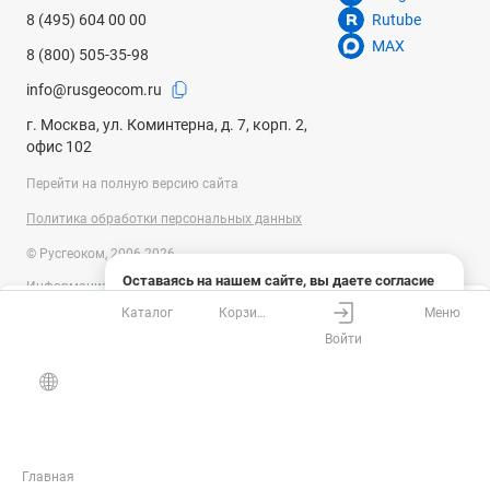
8 (495) 604 00 00
Rutube
MAX
8 (800) 505-35-98
info@rusgeocom.ru
г. Москва, ул. Коминтерна, д. 7, корп. 2,
офис 102
Перейти на полную версию сайта
Политика обработки персональных данных
© Русгеоком, 2006-2026
Оставаясь на нашем сайте, вы даете согласие
Информация на сайте носит справочный характер и не является
на использование файлов cookies и сбор данных
публичной офертой, определяемой положениями Статьи 437
Каталог
Корзина
Меню
системами веб-аналитики
Ваш город
Москва?
Гражданского кодекса Российской Федерации. Технические
Войти
параметры (спецификация) и комплект поставки товара могут быть
Понятно
Узнать подробнее
изменены производителем без предварительного уведомления.
Все верно
Выбрать город
Уточняйте информацию у наших менеджеров.
Главная