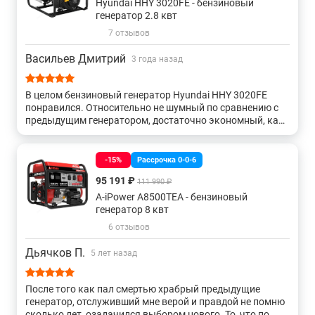
Hyundai HHY 3020FE - бензиновый
генератор 2.8 квт
7 отзывов
Васильев Дмитрий
3 года назад
В целом бензиновый генератор Hyundai HHY 3020FE
понравился. Относительно не шумный по сравнению с
предыдущим генератором, достаточно экономный, как
раз мощности хватает на все основные
электроприборы.
-15%
Рассрочка 0-0-6
95 191 ₽
111 990 ₽
A-iPower A8500TEA - бензиновый
генератор 8 квт
6 отзывов
Дьячков П.
5 лет назад
После того как пал смертью храбрый предыдущие
генератор, отслуживший мне верой и правдой не помню
сколько лет, озадачился выбором нового. То, что по