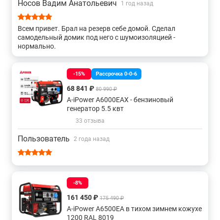
Носов Вадим Анатольевич
1 год назад
Всем привет. Брал на резерв себе домой. Сделал
самодельный домик под него с шумоизоляцией -
нормально.
-15%
Рассрочка 0-0-6
68 841 ₽
80 990 ₽
A-iPower A6000EAX - бензиновый
генератор 5.5 квт
33 отзыва
Пользователь
2 года назад
-8%
161 450 ₽
175 490 ₽
A-iPower A6500EA в тихом зимнем кожухе
1200 RAL 8019