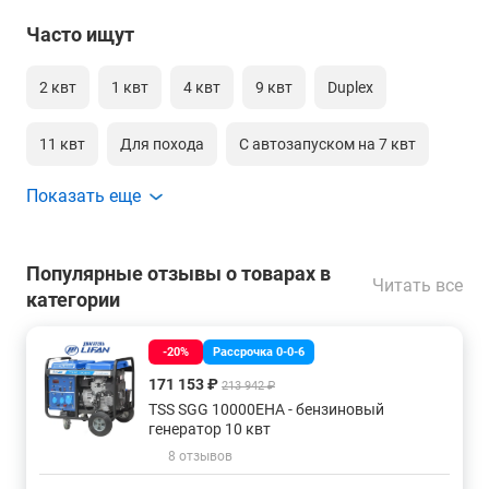
Часто ищут
2 квт
1 квт
4 квт
9 квт
Duplex
11 квт
Для похода
С автозапуском на 7 квт
Показать еще
С электростартером 100 квт
Популярные отзывы о товарах в
Читать все
категории
-20%
Рассрочка 0-0-6
171 153 ₽
213 942 ₽
TSS SGG 10000EHA - бензиновый
генератор 10 квт
8 отзывов