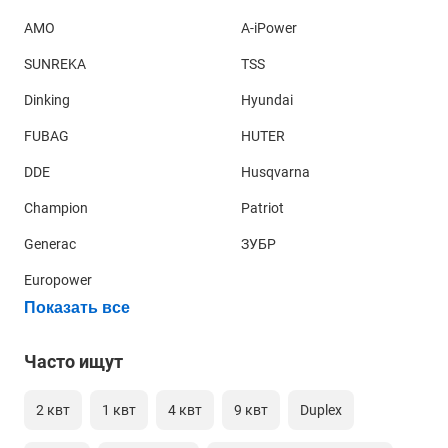
AMO
A-iPower
SUNREKA
TSS
Dinking
Hyundai
FUBAG
HUTER
DDE
Husqvarna
Champion
Patriot
Generac
ЗУБР
Europower
Показать все
Часто ищут
2 квт
1 квт
4 квт
9 квт
Duplex