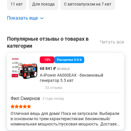
11 квт
Для похода
С автозапуском на 7 квт
Показать еще
С электростартером 100 квт
Популярные отзывы о товарах в
Читать все
категории
-15%
Рассрочка 0-0-6
68 841 ₽
80 990 ₽
A-iPower A6000EAX - бензиновый
генератор 5.5 квт
33 отзыва
Фил Смирнов
3 года назад
Отличная вещь для дома! Пока не запускали. Выбирали
в основном по трем характеристикам: бензиновый/
номинальная мощность/пусковая мощность. Доставку
выбрали Деловыми Линиями - без нареканий, в