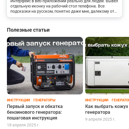
Интерфейс в веб-приложении реально для людей. Вывел
отдельную иконку на рабочий стол телефона. Все
подсказки на русском, понятно даже мне, далекому от
техники. Настроил время прогрева и охлаждения за 5
минут.
Полезные статьи
ИНСТРУКЦИИ
ГЕНЕРАТОРЫ
ИНСТРУКЦИИ
ГЕНЕРАТ
Первый запуск и обкатка
Как выбрать кожух
бензинового генератора:
генератора
пошаговая инструкция
9 апреля 2025 г.
18 апреля 2025 г.