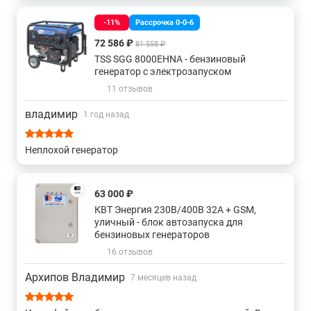
обозначенное время привезли и разгрузили.
-11%
Рассрочка 0-0-6
72 586 ₽
81 558 ₽
TSS SGG 8000EHNA - бензиновый
генератор с электрозапуском
11 отзывов
владимир
1 год назад
Неплохой генератор
63 000 ₽
КВТ Энергия 230В/400В 32А + GSM,
уличный - блок автозапуска для
бензиновых генераторов
16 отзывов
Архипов Владимир
7 месяцев назад