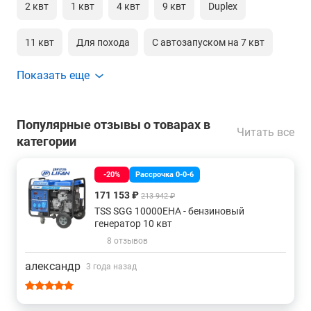
2 квт
1 квт
4 квт
9 квт
Duplex
11 квт
Для похода
С автозапуском на 7 квт
Показать еще
С электростартером 100 квт
Популярные отзывы о товарах в
Читать все
категории
-20%
Рассрочка 0-0-6
171 153 ₽
213 942 ₽
TSS SGG 10000EHA - бензиновый
генератор 10 квт
8 отзывов
александр
3 года назад