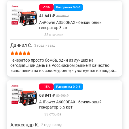
-15%
Рассрочка 0-0-6
41 641 ₽
48 990 ₽
A-iPower A3500EAX - бензиновый
генератор 3 квт
38 отзывов
Даниил С.
3 года назад
Генератор просто бомба, один из лучших на
сегодняшний день на Российском рынке!!! качество
исполнения на высоком уровне, чувствуется в каждой
детали. Бак на 40 литров -это одно из его
преиумуществ... Заводится с полоборота, короче говоря
супер!
-15%
Рассрочка 0-0-6
68 841 ₽
80 990 ₽
A-iPower A6000EAX - бензиновый
генератор 5.5 квт
33 отзыва
Александр К.
2 года назад