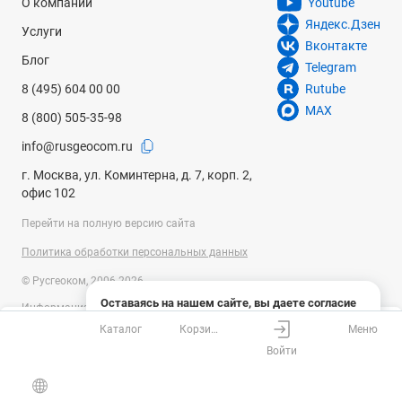
О компании
Youtube
Яндекс.Дзен
Услуги
Вконтакте
Блог
Telegram
8 (495) 604 00 00
Rutube
MAX
8 (800) 505-35-98
info@rusgeocom.ru
г. Москва, ул. Коминтерна, д. 7, корп. 2,
офис 102
Перейти на полную версию сайта
Политика обработки персональных данных
© Русгеоком, 2006-2026
Оставаясь на нашем сайте, вы даете согласие
Информация на сайте носит справочный характер и не является
на использование файлов cookies и сбор данных
публичной офертой, определяемой положениями Статьи 437
Каталог
Корзина
Меню
системами веб-аналитики
Ваш город
Москва?
Гражданского кодекса Российской Федерации. Технические
Войти
параметры (спецификация) и комплект поставки товара могут быть
Понятно
Узнать подробнее
изменены производителем без предварительного уведомления.
Все верно
Выбрать город
Уточняйте информацию у наших менеджеров.