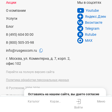
Акции
Мы в соцсетях
О компании
Youtube
Яндекс.Дзен
Услуги
Вконтакте
Блог
Telegram
8 (495) 604 00 00
Rutube
MAX
8 (800) 505-35-98
info@rusgeocom.ru
г. Москва, ул. Коминтерна, д. 7, корп. 2,
офис 102
Перейти на полную версию сайта
Политика обработки персональных данных
© Русгеоком, 2006-2026
Оставаясь на нашем сайте, вы даете согласие
Информация на сайте носит справочный характер и не является
на использование файлов cookies и сбор данных
публичной офертой, определяемой положениями Статьи 437
Каталог
Корзина
Меню
системами веб-аналитики
Ваш город
Москва?
Гражданского кодекса Российской Федерации. Технические
Войти
параметры (спецификация) и комплект поставки товара могут быть