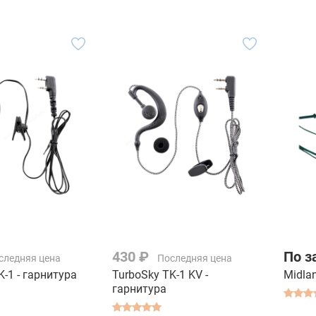
430 ₽
По з
следняя цена
Последняя цена
K-1 - гарнитура
TurboSky TK-1 KV -
Midla
гарнитура