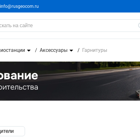
info@rusgeocom.ru
иостанции
Аксессуары
Гарнитуры
ители