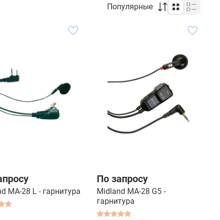
Популярные
апросу
По запросу
nd MA-28 L - гарнитура
Midland МА-28 G5 -
гарнитура