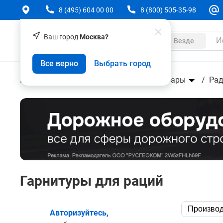
8 (495) 604 00 00
8 (800) 505-35-98
Ваш город
Москва?
Каталог
Везде
Все верно
Выбрать город
Геодезическое оборудование
Аксессуары
Рад
Гарнитуры для раций
Производ
Авторизуйтесь,