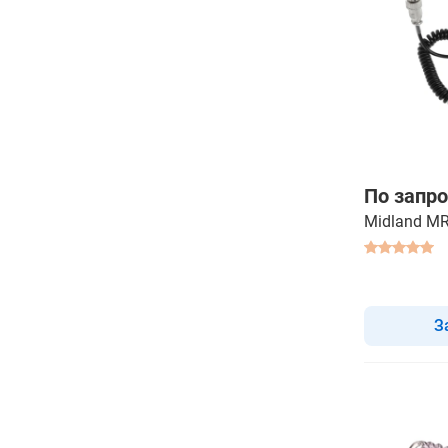
По запро
Midland MR
З