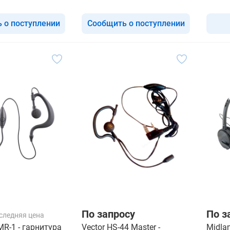
 о поступлении
Сообщить о поступлении
По запросу
По з
следняя цена
R-1 - гарнитура
Vector HS-44 Master -
Midla