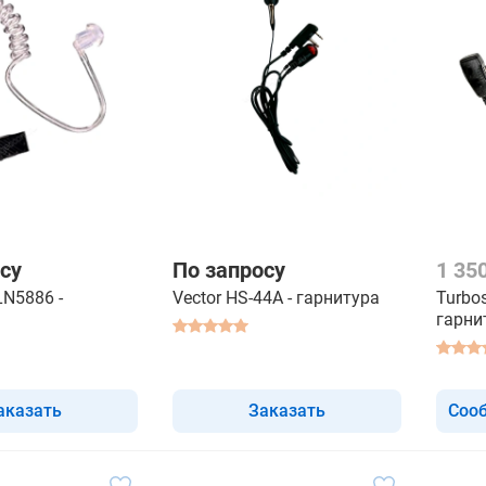
су
По запросу
1 35
LN5886 -
Vector HS-44A - гарнитура
Turbos
гарни
аказать
Заказать
Сооб