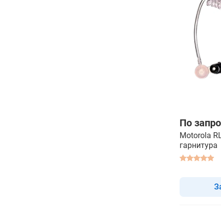
По запро
Motorola R
гарнитура
З