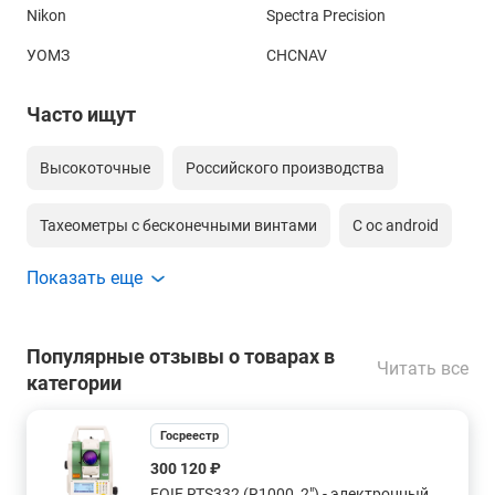
Nikon
Spectra Precision
УОМЗ
CHCNAV
Часто ищут
Высокоточные
Российского производства
Тахеометры с бесконечными винтами
С ос android
Показать еще
С оптическим центриром
С лазерным центриром
Со створоуказателем
Моторизированный
Популярные отзывы о товарах в
Читать все
категории
Сканирующий по сетке тахеометр
Госреестр
С точность 0,5 секунд
300 120 ₽
FOIF RTS332 (R1000, 2") - электронный