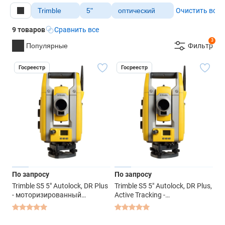
Trimble
5"
оптический
Очистить все
9 товаров
Сравнить все
3
Популярные
Фильтр
Госреестр
Госреестр
По запросу
По запросу
Trimble S5 5" Autolock, DR Plus
Trimble S5 5" Autolock, DR Plus,
- моторизированный
Active Tracking -
тахеометр
моторизированный
тахеометр