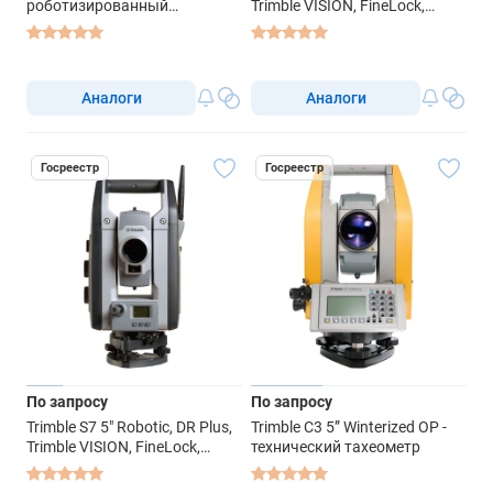
роботизированный
Trimble VISION, FineLock,
тахеометр
Scanning Capable -
моторизированный
тахеометр
Аналоги
Аналоги
Госреестр
Госреестр
По запросу
По запросу
Trimble S7 5" Robotic, DR Plus,
Trimble C3 5” Winterized OP -
Trimble VISION, FineLock,
технический тахеометр
Scanning Capable -
роботизированный