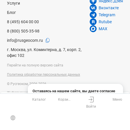
Яндекс.Дзен
Услуги
Вконтакте
Блог
Telegram
8 (495) 604 00 00
Rutube
MAX
8 (800) 505-35-98
info@rusgeocom.ru
г. Москва, ул. Коминтерна, д. 7, корп. 2,
офис 102
Перейти на полную версию сайта
Политика обработки персональных данных
© Русгеоком, 2006-2026
Оставаясь на нашем сайте, вы даете согласие
Информация на сайте носит справочный характер и не является
на использование файлов cookies и сбор данных
публичной офертой, определяемой положениями Статьи 437
Каталог
Корзина
Меню
системами веб-аналитики
Ваш город
Москва?
Гражданского кодекса Российской Федерации. Технические
Войти
параметры (спецификация) и комплект поставки товара могут быть
Понятно
Узнать подробнее
изменены производителем без предварительного уведомления.
Все верно
Выбрать город
Уточняйте информацию у наших менеджеров.