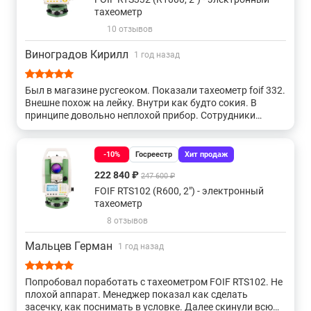
С лазерным центриром и точностью 0.5"
тахеометр
10 отзывов
С оптическим центриром и точностью 0.5"
Виноградов Кирилл
1 год назад
С точностью 0,5" и бесконечными винтами
Был в магазине русгеоком. Показали тахеометр foif 332.
Внешне похож на лейку. Внутри как будто сокия. В
принципе довольно неплохой прибор. Сотрудники
С лазерным центриром и точностью 1"
показали, как провести засечку, разбивку и съемку.
Вроде все просто, но нужно набить руку.
-10%
Госреестр
Хит продаж
С оптическим центриром и точностью 1"
222 840 ₽
247 600 ₽
FOIF RTS102 (R600, 2") - электронный
С точностью 1" и закрепительными винтами
тахеометр
8 отзывов
С точностью 1" и бесконечными винтами
Мальцев Герман
1 год назад
С оптическим центриром и точностью 2"
Попробовал поработать с тахеометром FOIF RTS102. Не
плохой аппарат. Менеджер показал как сделать
С лазерным центриром и точностью 2"
засечку, как поснимать в условке. Далее скинули всю