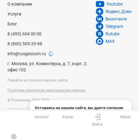
О компании
Youtube
Яндекс.Дзен
Услуги
Вконтакте
Блог
Telegram
8 (495) 604 00 00
Rutube
MAX
8 (800) 505-35-98
info@rusgeocom.ru
г. Москва, ул. Коминтерна, д. 7, корп. 2,
офис 102
Перейти на полную версию сайта
Политика обработки персональных данных
© Русгеоком, 2006-2026
Оставаясь на нашем сайте, вы даете согласие
Информация на сайте носит справочный характер и не является
на использование файлов cookies и сбор данных
публичной офертой, определяемой положениями Статьи 437
Каталог
Корзина
Меню
системами веб-аналитики
Ваш город
Москва?
Гражданского кодекса Российской Федерации. Технические
Войти
параметры (спецификация) и комплект поставки товара могут быть
Понятно
Узнать подробнее
изменены производителем без предварительного уведомления.
Все верно
Выбрать город