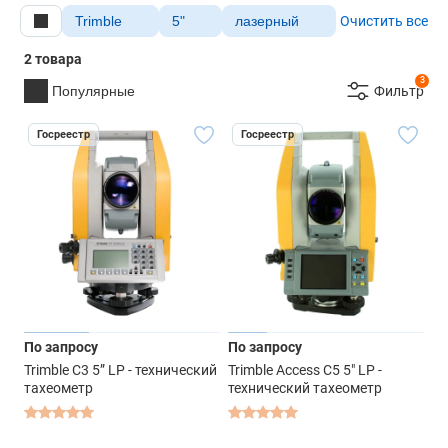
Trimble
5"
лазерный
Очистить все
2 товара
3
Популярные
Фильтр
Госреестр
Госреестр
По запросу
По запросу
Trimble C3 5” LP - технический
Trimble Access C5 5" LP -
тахеометр
технический тахеометр