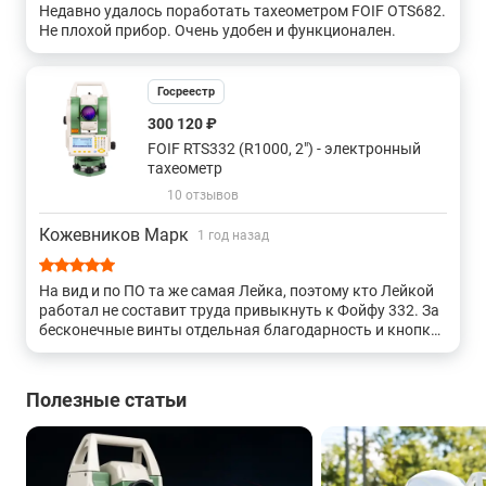
Недавно удалось поработать тахеометром FOIF OTS682.
Не плохой прибор. Очень удобен и функционален.
С лазерным центриром и точностью 2"
Госреестр
С точностью 2" и бесконечными винтами
300 120 ₽
FOIF RTS332 (R1000, 2") - электронный
С точностью 2" и закрепительными винтами
тахеометр
10 отзывов
С оптическим центриром и точностью 3"
Кожевников Марк
1 год назад
С лазерным центриром и точностью 3"
На вид и по ПО та же самая Лейка, поэтому кто Лейкой
работал не составит труда привыкнуть к Фойфу 332. За
С точностью 3" и закрепительными винтами
бесконечные винты отдельная благодарность и кнопку
быстрых измерений на корпусе прибора.
С точностью 3" и бесконечными винтами
Полезные статьи
С лазерным центриром и точностью 5"