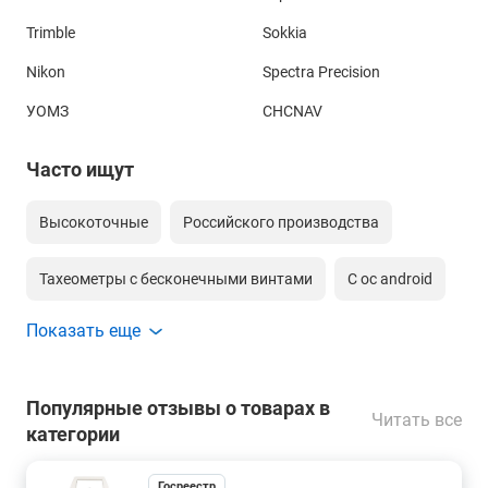
Trimble
Sokkia
Nikon
Spectra Precision
УОМЗ
CHCNAV
Часто ищут
Высокоточные
Российского производства
Тахеометры с бесконечными винтами
С ос android
Показать еще
С оптическим центриром
С лазерным центриром
Со створоуказателем
Моторизированный
Популярные отзывы о товарах в
Читать все
категории
Сканирующий по сетке тахеометр
Госреестр