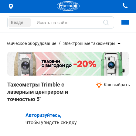
Везде
еодезическое оборудование
Электронные тахеометры
Тахеометры Trimble с
Как выбрать
лазерным центриром и
точностью 5"
Авторизуйтесь,
чтобы увидеть скидку