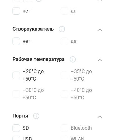
нет
да
Створоуказатель
нет
да
Рабочая температура
–20°C до
–35°C до
+50°C
+50°C
–30°C до
–40°C до
+50°C
+50°C
Порты
SD
Bluetooth
USB
WLAN