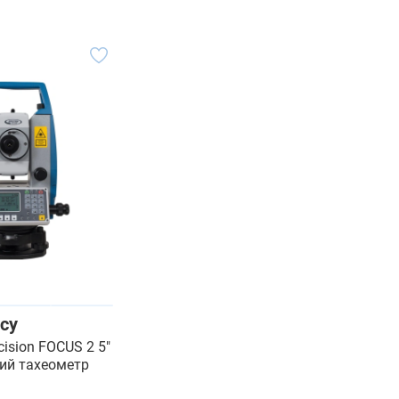
су
cision FOCUS 2 5"
кий тахеометр