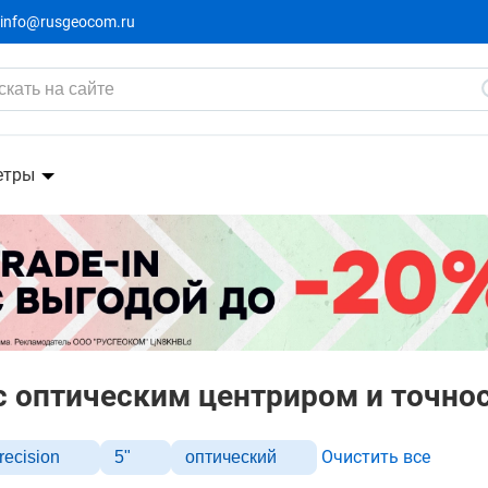
info@rusgeocom.ru
етры
 с оптическим центриром и точно
Очистить все
recision
5"
оптический