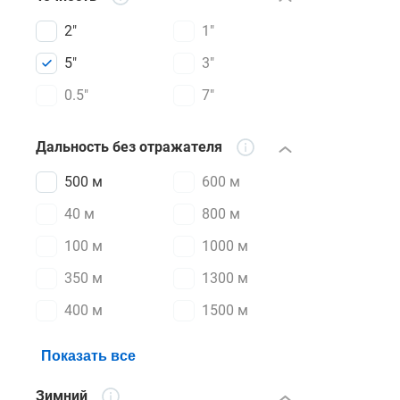
2"
1"
5"
3"
0.5"
7"
Дальность без отражателя
500 м
600 м
40 м
800 м
100 м
1000 м
350 м
1300 м
400 м
1500 м
Показать все
Зимний