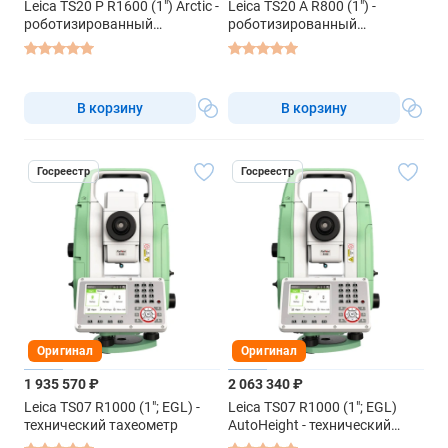
Leica TS20 P R1600 (1") Arctic -
Leica TS20 A R800 (1") -
роботизированный
роботизированный
тахеометр
тахеометр
В корзину
В корзину
Госреестр
Госреестр
Оригинал
Оригинал
1 935 570 ₽
2 063 340 ₽
Leica TS07 R1000 (1"; EGL) -
Leica TS07 R1000 (1"; EGL)
технический тахеометр
AutoHeight - технический
тахеометр