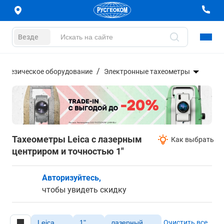
Везде
еодезическое оборудование
Электронные тахеометры
Тахеометры Leica с лазерным
Как выбрать
центриром и точностью 1"
Авторизуйтесь,
чтобы увидеть скидку
Leica
1"
лазерный
Очистить все