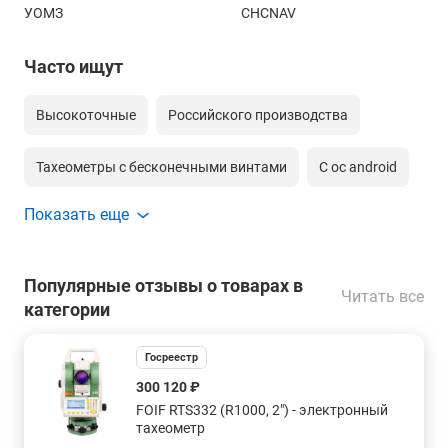
УОМЗ
CHCNAV
Часто ищут
Высокоточные
Российского производства
Тахеометры с бесконечными винтами
С ос android
Показать еще
С оптическим центриром
С лазерным центриром
Со створоуказателем
Моторизированный
Популярные отзывы о товарах в
Читать все
категории
Сканирующий по сетке тахеометр
Госреестр
С точность 0,5 секунд
300 120 ₽
FOIF RTS332 (R1000, 2") - электронный
С лазерным центриром и точностью 0.5"
тахеометр