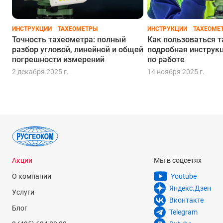
С точностью 5" и закрепительными винтами
ИНСТРУКЦИИ
ТАХЕОМЕТРЫ
ИНСТРУКЦИИ
ТАХЕОМЕ
С точностью 7" и бесконечными винтами
Точность тахеометра: полный
Как пользоваться 
разбор угловой, линейной и общей
подробная инструк
погрешности измерений
по работе
С закрепительными винтами
По акции
2 декабря 2025 г.
14 ноября 2025 г.
Акции
Мы в соцсетях
О компании
Youtube
Яндекс.Дзен
Услуги
Вконтакте
Блог
Telegram