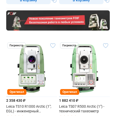
Госреестр
Госреестр
Оригинал
Оригинал
2 358 430 ₽
1 882 410 ₽
Leica TS10 R1000 Arctic (1";
Leica TS07 R500 Arctic (1") -
EGL) - инженерный
технический тахеометр
тахеометр