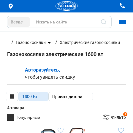
Везде
а
Газонокосилки
Электрические газонокосилки
Газонокосилки электрические 1600 вт
Авторизуйтесь,
чтобы увидеть скидку
1600 Вт
Производители
4 товара
1
Популярные
Фильтр