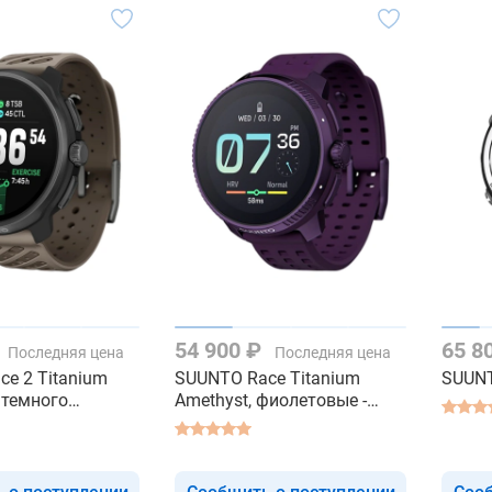
54 900 ₽
65 8
Последняя цена
Последняя цена
e 2 Titanium
SUUNTO Race Titanium
SUUNT
а темного
Amethyst, фиолетовые -
итана - смарт
смарт часы