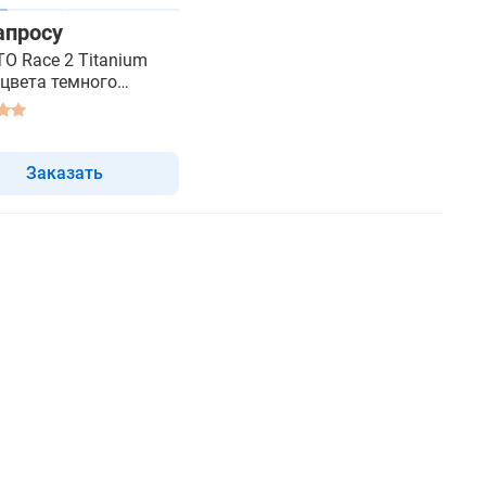
апросу
O Race 2 Titanium
, цвета темного
ого титана - смарт
Заказать