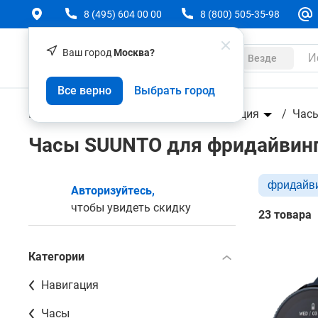
8 (495) 604 00 00
8 (800) 505-35-98
Ваш город
Москва?
Каталог
Везде
Все верно
Выбрать город
Геодезическое оборудование
Навигация
Час
Часы SUUNTO для фридайвин
фридайв
Авторизуйтесь,
чтобы увидеть скидку
23 товара
Категории
Навигация
Часы