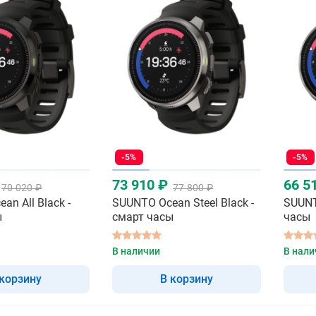
-5%
-5%
73 910 ₽
66 5
70 020 ₽
77 800 ₽
an All Black -
SUUNTO Ocean Steel Black -
SUUNT
ы
смарт часы
часы
В наличии
В нали
 корзину
В корзину