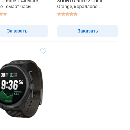
 Race 2 All Black,
SUUNTO Race 2 Coral
е - смарт часы
Orange, кораллово-
оранжевые - смарт часы
Заказать
Заказать