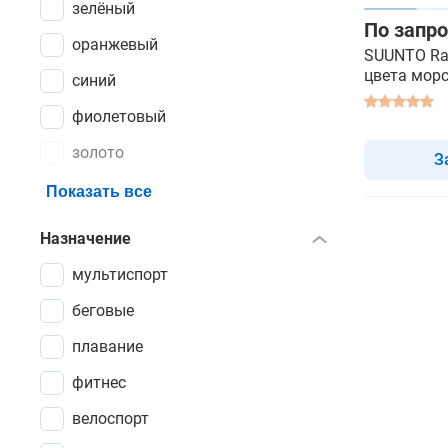
зелёный
По запро
оранжевый
SUUNTO Rac
цвета морс
синий
смарт час
фиолетовый
золото
З
Показать все
Назначение
мультиспорт
беговые
плавание
фитнес
велоспорт