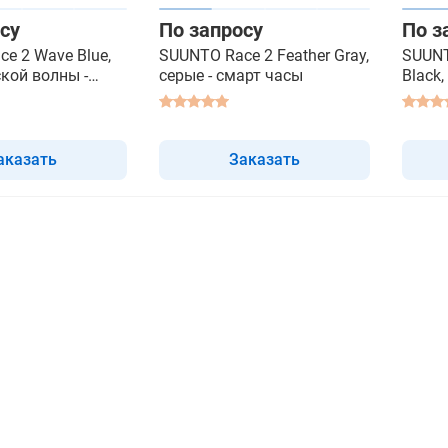
су
По запросу
По з
e 2 Wave Blue,
SUUNTO Race 2 Feather Gray,
SUUNT
кой волны -
серые - смарт часы
Black
ы
матов
часы
аказать
Заказать