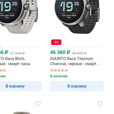
-5%
46 ₽
46 360 ₽
37 944 ₽
48 800 ₽
O Race Birch,
SUUNTO Race Titanium
ые - смарт часы
Charcoal, черные - смарт
часы
чии
В наличии
В корзину
В корзину