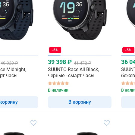
-5%
-5%
39 398 ₽
36 0
40 320 ₽
41 472 ₽
e Midnight,
SUUNTO Race All Black,
SUUNT
арт часы
черные - смарт часы
бежев
В наличии
В нали
 корзину
В корзину