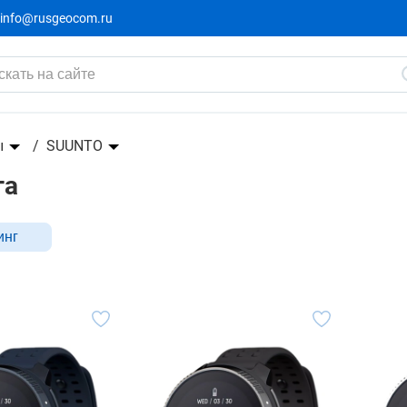
info@rusgeocom.ru
ы
SUUNTO
га
инг