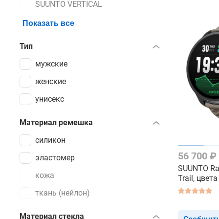
SUUNTO VERTICAL
Показать все
Тип
мужские
женские
унисекс
Материал ремешка
силикон
56 700 ₽
эластомер
SUUNTO Rac
кожа
Trail, цвет
матового т
ткань (нейлон)
часы
Материал стекла