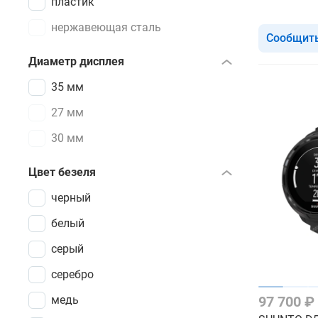
пластик
нержавеющая сталь
Сообщить
Диаметр дисплея
35 мм
27 мм
30 мм
Цвет безеля
черный
белый
серый
серебро
медь
97 700 ₽