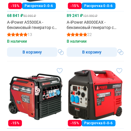
-15%
Рассрочка 0-0-6
-15%
Рассрочка 0-0-6
68 841 ₽
89 241 ₽
80 990 ₽
104 990 ₽
A-iPower A5500EA -
A-iPower A8000EAX -
бензиновый генератор с
бензиновый генератор с
электрозапуском
автозапуском
13
22
В наличии
В наличии
В корзину
В корзину
-15%
-15%
Рассрочка 0-0-6