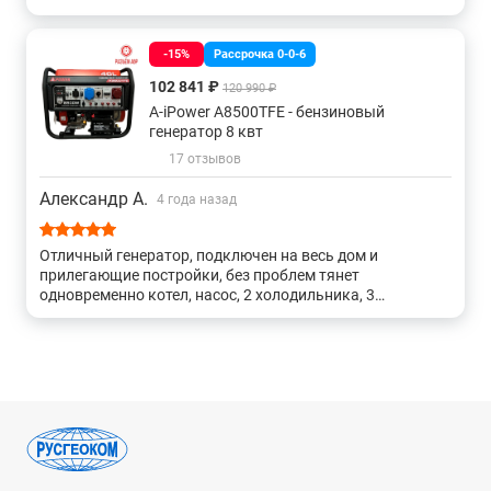
-15%
Рассрочка 0-0-6
102 841 ₽
120 990 ₽
A-iPower A8500TFE - бензиновый
генератор 8 квт
17 отзывов
Александр А.
4 года назад
Отличный генератор, подключен на весь дом и
прилегающие постройки, без проблем тянет
одновременно котел, насос, 2 холодильника, 3
морозильных камеры, все освещение в 9и комнатах
дома и придомовой территории(лампы светодиодные).