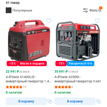
41 товар
1
Популярные
Фильтр
-15%
Масло в подарок
-15%
Рассрочка 0-0-6
22 941 ₽
35 691 ₽
26 990 ₽
41 990 ₽
A-iPower A1400LIS -
A-iPower A3500i -
инверторный генератор 1.4
инверторный генератор 3 квт
квт
18
4
В наличии
В наличии
В корзину
В корзину