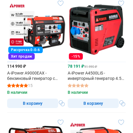
Рассрочка 0-0-6
Хит продаж
-15%
114 990 ₽
78 191 ₽
91 990 ₽
A-iPower A9000EAX -
A-iPower A4500LiS -
бензиновый генератор с
инверторный генератор 4.5
автозапуском
квт
15
В наличии
В наличии
В корзину
В корзину