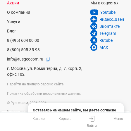
Акции
Мы в соцсетях
О компании
Youtube
Яндекс.Дзен
Услуги
Вконтакте
Блог
Telegram
8 (495) 604 00 00
Rutube
MAX
8 (800) 505-35-98
info@rusgeocom.ru
г. Москва, ул. Коминтерна, д. 7, корп. 2,
офис 102
Перейти на полную версию сайта
Политика обработки персональных данных
© Русгеоком, 2006-2026
Оставаясь на нашем сайте, вы даете согласие
Информация на сайте носит справочный характер и не является
на использование файлов cookies и сбор данных
публичной офертой, определяемой положениями Статьи 437
Каталог
Корзина
Меню
системами веб-аналитики
Ваш город
Москва?
Гражданского кодекса Российской Федерации. Технические
Войти
параметры (спецификация) и комплект поставки товара могут быть