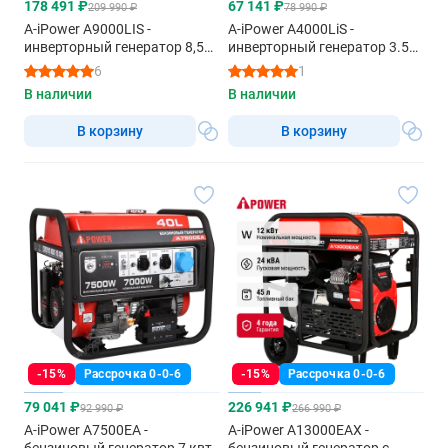
178 491 ₽
67 141 ₽
209 990 ₽
78 990 ₽
A-iPower A9000LIS -
A-iPower A4000LiS -
инверторный генератор 8,5
инверторный генератор 3.5
квт
квт
6
1
В наличии
В наличии
В корзину
В корзину
-15%
Рассрочка 0-0-6
-15%
Рассрочка 0-0-6
79 041 ₽
226 941 ₽
92 990 ₽
266 990 ₽
A-iPower A7500EA -
A-iPower A13000EAX -