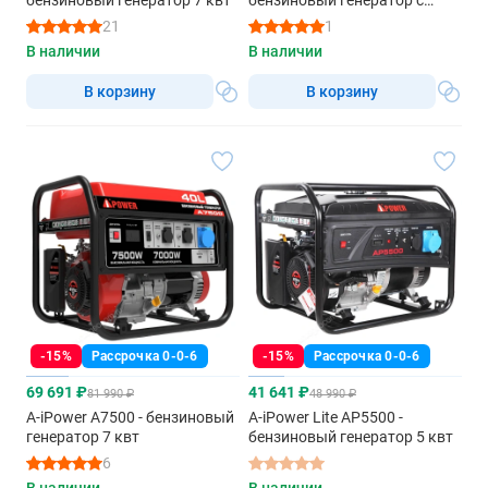
бензиновый генератор 7 квт
бензиновый генератор с
автозапуском
21
1
В наличии
В наличии
В корзину
В корзину
-15%
Рассрочка 0-0-6
-15%
Рассрочка 0-0-6
69 691 ₽
41 641 ₽
81 990 ₽
48 990 ₽
A-iPower A7500 - бензиновый
A-iPower Lite AP5500 -
генератор 7 квт
бензиновый генератор 5 квт
6