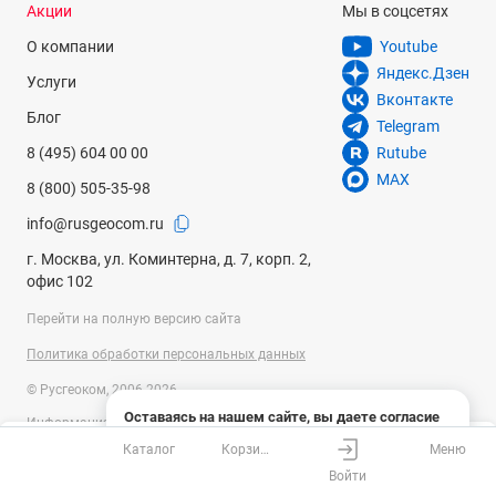
Акции
Мы в соцсетях
О компании
Youtube
Яндекс.Дзен
Услуги
Вконтакте
Блог
Telegram
8 (495) 604 00 00
Rutube
MAX
8 (800) 505-35-98
info@rusgeocom.ru
г. Москва, ул. Коминтерна, д. 7, корп. 2,
офис 102
Перейти на полную версию сайта
Политика обработки персональных данных
© Русгеоком, 2006-2026
Оставаясь на нашем сайте, вы даете согласие
Информация на сайте носит справочный характер и не является
на использование файлов cookies и сбор данных
публичной офертой, определяемой положениями Статьи 437
Каталог
Корзина
Меню
системами веб-аналитики
Ваш город
Москва?
Гражданского кодекса Российской Федерации. Технические
Войти
параметры (спецификация) и комплект поставки товара могут быть