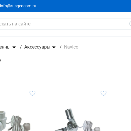
info@rusgeocom.ru
енны
Аксессуары
Navico
o