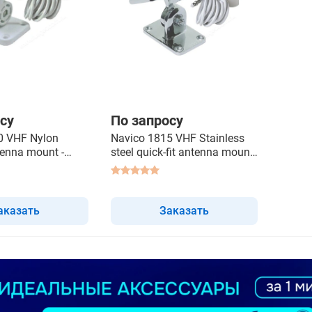
су
По запросу
0 VHF Nylon
Navico 1815 VHF Stainless
ntenna mount -
steel quick-fit antenna mount
 антенны
- крепление антенны
аказать
Заказать