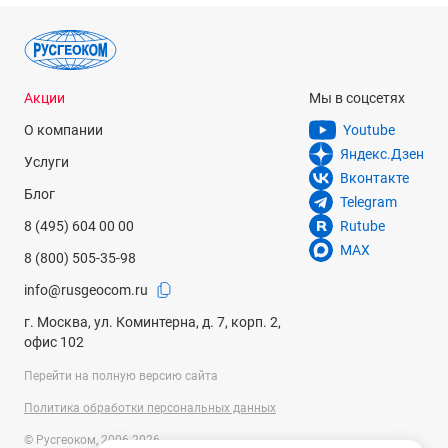
Инструмент представлен в двух сериях:
Optima – инструмент для бытового использования, с
управлением которой сможет справиться даже новичок.
Expert – модели для профессионалов, обладающие
Акции
Мы в соцсетях
достаточной мощностью и большим ресурсом.
О компании
Youtube
В зависимости от модификации аккумуляторные пилы
Яндекс.Дзен
Услуги
Patriot поставляются с АКБ и ЗУ или без них, они будут
Вконтакте
обладать такими характеристиками:
Блог
Telegram
Двигатель – бесщеточный с высокими КПД.
8 (495) 604 00 00
Rutube
Длина шины – 30 см.
MAX
8 (800) 505-35-98
Количество звеньев в цепи – 45 штук.
Дополнительные опции – автоматическая смазка,
info@rusgeocom.ru
блокировка случайного запуска, бесключевая
г. Москва, ул. Коминтерна, д. 7, корп. 2,
регулировка натяжения цепи.
офис 102
Запуск
цепной пилы
осуществляется кнопкой старта.
Перейти на полную версию сайта
Преимущества
Политика обработки персональных данных
Низкий шум во время работы и отсутствие выхлопов.
© Русгеоком, 2006-2026