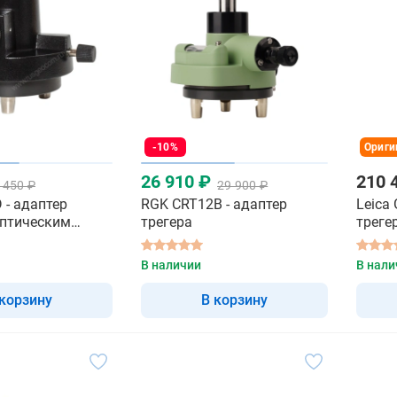
-10%
Ориги
26 910 ₽
210 
 450 ₽
29 900 ₽
 - адаптер
RGK CRT12B - адаптер
Leica
оптическим
трегера
треге
В наличии
В нали
 корзину
В корзину