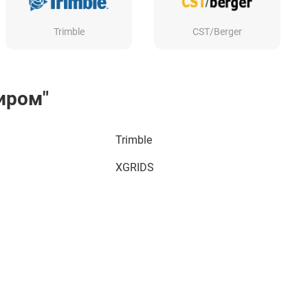
Trimble
CST/Berger
иром"
Trimble
XGRIDS