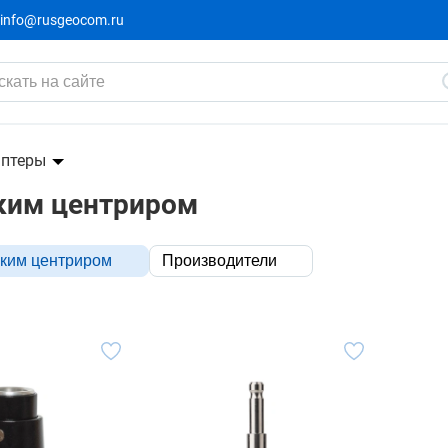
info@rusgeocom.ru
птеры
ским центриром
ским центриром
Производители