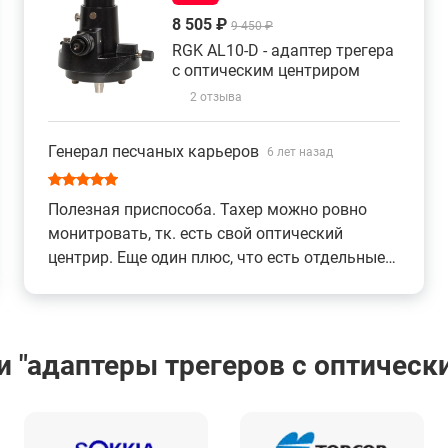
8 505 ₽
9 450 ₽
RGK AL10-D - адаптер трегера
с оптическим центриром
2 отзыва
Генерал песчаных карьеров
6 лет назад
Полезная приспособа. Тахер можно ровно
монитровать, тк. есть свой оптический
центрир. Еще один плюс, что есть отдельные
поворотные ручки, так что можно штатив
лишний раз не тревожить. Цена канешн
кусачая, но того стоит. Уж поверьте – в полях
не раз вас выручит
 "адаптеры трегеров с оптическ