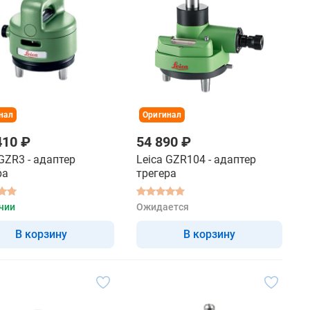
нал
Оригинал
410 ₽
54 890 ₽
 GZR3 - адаптер
Leica GZR104 - адаптер
ра
трегера
чии
Ожидается
В корзину
В корзину