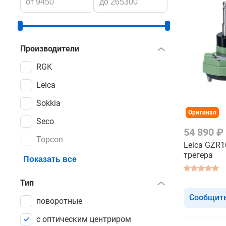
Производители
RGK
Leica
Sokkia
Оригинал
Seco
54 890 ₽
Topcon
Leica GZR1
трегера
Показать все
Тип
Сообщить
поворотные
с оптическим центриром