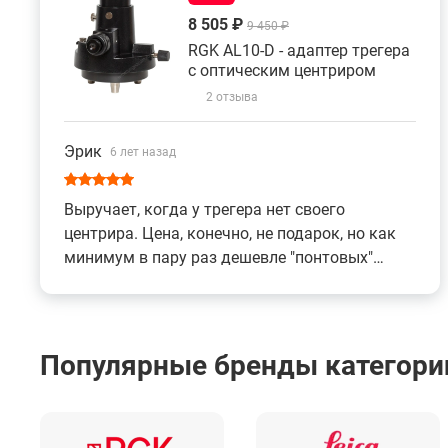
8 505 ₽
9 450 ₽
RGK AL10-D - адаптер трегера
с оптическим центриром
2 отзыва
Эрик
6 лет назад
Выручает, когда у трегера нет своего
центрира. Цена, конечно, не подарок, но как
минимум в пару раз дешевле "понтовых"
производителей. Да и за точность работ
всегда приходится платить в нашем деле. Все
регулировки плавные, с предсказуемым
ходом. Ничего не люфтит, не болтается.
Популярные бренды категории
Корпус будто из одного куска выточен до
того монолитный.