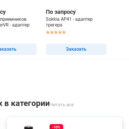
су
По запросу
 приемников
Sokkia AP41 - адаптер
erVR - адаптер
трегера
аказать
Заказать
 в категории
Читать все
-10%