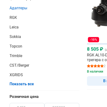
Адаптеры
RGK
Leica
Sokkia
-10%
Topcon
8 505 ₽
9
RGK AL10-D
Trimble
трегера с 
центриром
CST/Berger
2
В наличии
XGRIDS
В
Показать все
Розничная цена