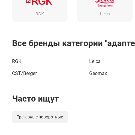
RGK
Leica
Все бренды категории "адапт
RGK
Leica
CST/Berger
Geomax
Часто ищут
Трегерные поворотные