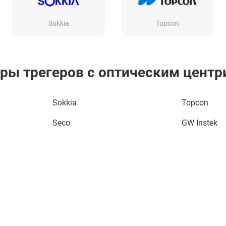
Sokkia
Topcon
еры трегеров с оптическим центр
Sokkia
Topcon
Seco
GW Instek