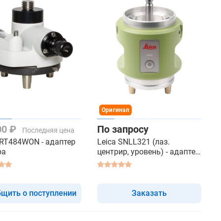
Оригинал
00 ₽
По запросу
Последняя цена
RT484WON - адаптер
Leica SNLL321 (лаз.
ра
центрир, уровень) - адаптер
трегера
щить о поступлении
Заказать