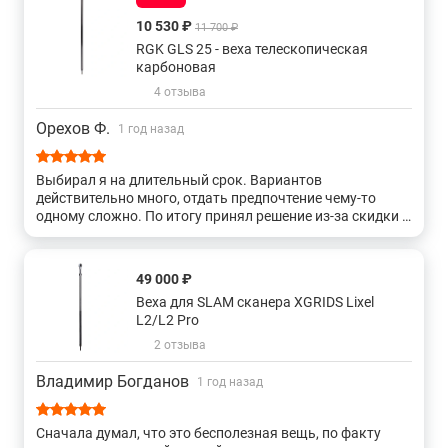
10 530 ₽
11 700 ₽
RGK GLS 25 - веха телескопическая
карбоновая
4 отзыва
Орехов Ф.
1 год назад
Выбирал я на длительный срок. Вариантов
действительно много, отдать предпочтение чему-то
одному сложно. По итогу принял решение из-за скидки и
достаточно приличных тех параметров. Жалоб и
претензий у меня по итогу трёх месяцев эксплуатации
нет. Спасибо!
49 000 ₽
Веха для SLAM сканера XGRIDS Lixel
L2/L2 Pro
2 отзыва
Владимир Богданов
1 год назад
Сначала думал, что это бесполезная вещь, по факту