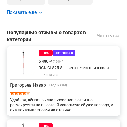
Показать еще
Для gnss
Сборные геодезические
С зажимом-клипсой
С зажимом tlv
Популярные отзывы о товарах в
Читать все
категории
С кольцевым зажимом
-10%
Хит продаж
Веха геодезическая с винтовой фиксацией
6 480 ₽
7 200 ₽
RGK CLS25-SL - веха телескопическая
Высотой от 2 до 3 метров
4 отзыва
Григорьев Назар
1 год назад
Удобная, лёгкая в использовании и отлично
регулируется по высоте. Я использую её уже полгода, и
она показывает себя на отлично.
-10%