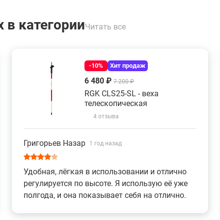
 в категории
Читать все
-10%
Хит продаж
6 480 ₽
7 200 ₽
RGK CLS25-SL - веха
телескопическая
4 отзыва
Григорьев Назар
1 год назад
Удобная, лёгкая в использовании и отлично
регулируется по высоте. Я использую её уже
полгода, и она показывает себя на отлично.