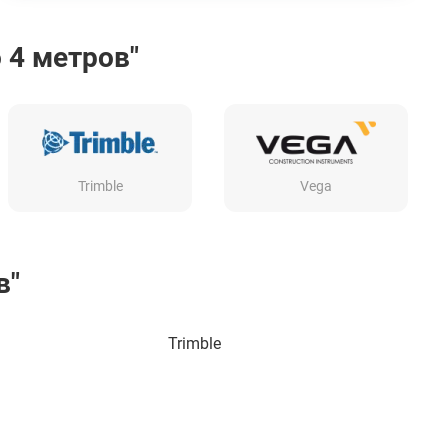
 4 метров"
Trimble
Vega
в"
Trimble