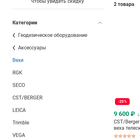
чтобы увидеть скидку
2 товара
Категории
Геодезическое оборудование
Аксессуары
Вехи
RGK
SECO
CST/BERGER
-20%
LEICA
9 600 ₽
1
CST/Berger
Trimble
веха телес
VEGA