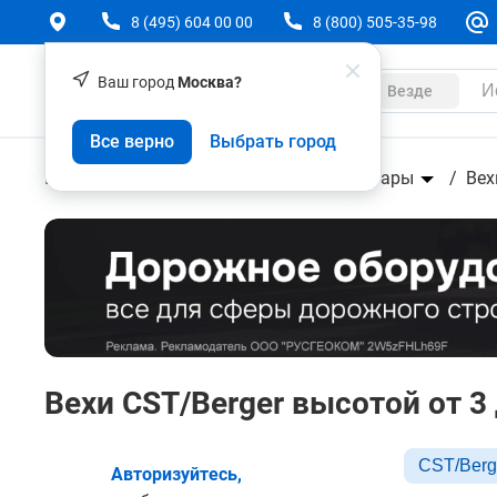
8 (495) 604 00 00
8 (800) 505-35-98
Ваш город
Москва?
Каталог
Везде
Все верно
Выбрать город
Геодезическое оборудование
Аксессуары
Вех
Вехи CST/Berger высотой от 3
CST/Berg
Авторизуйтесь,