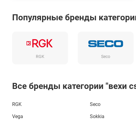
то был приятно удивлен ее характеристиками.
Кроме того, я оценил удобство работы,
Популярные бренды категории 
телескопическая конструкция позволяет
быстро и легко регулировать ее высоту.
RGK
Seco
Все бренды категории "вехи cs
RGK
Seco
Vega
Sokkia