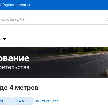
info@rusgeocom.ru
и
 до 4 метров
Очистить все
er
3-4 м