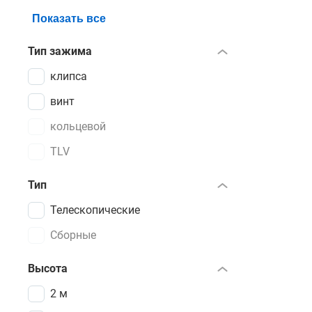
Показать все
Тип зажима
клипса
винт
кольцевой
TLV
Тип
Телескопические
Сборные
Высота
2 м