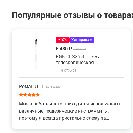
Популярные отзывы о товарах
-10%
Хит продаж
6 480 ₽
7 200 ₽
RGK CLS25-SL - веха
телескопическая
4 отзыва
Роман Л.
1 год назад
Мне в работе часто приходится использовать
различные геодезические инструменты,
поэтому я всегда пристально слежу за
качеством и функциональностью каждого из
них. Когда я приобрел телескопическую веху,