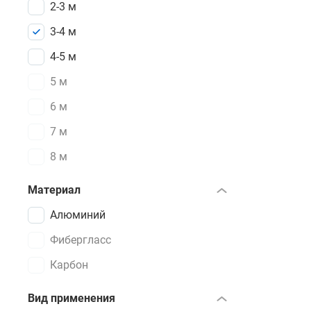
2-3 м
3-4 м
4-5 м
5 м
6 м
7 м
8 м
Материал
Алюминий
Фибергласс
Карбон
Вид применения