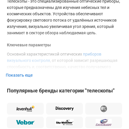
Телескопы - это специализированные оптические приборы,
которые предназначены для изучения небесных тел и
космических объектов. Устройства обеспечивают
фокусировку светового потока от удалённых источников
излучения, визуально увеличивая угол зрения, который
занимает в секторе обзора наблюдаемая цель.
Ключевые параметры
Основной характеристикой оптических
приборов
визуального контроля
, от которой зависит разрешающая
способность и, соответственно, качество получаемого
изображения, является диаметр объектива, называемый
Показать еще
апертурой. Увеличение, которое обеспечивает телескоп,
определяется соотношением фокусных расстояний
Популярные бренды категории "телескопы"
объектива и установленного окуляра.
Тип оптической системы и качество оптики влияют на
наличие аберраций, искажающих геометрическую форму
или цветопередачу при формировании изображения.
Получение качественной картинки зависит от
неподвижности системы, атмосферных условий и