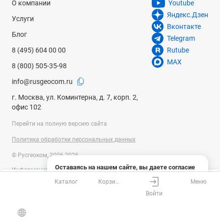
О компании
Youtube
Яндекс.Дзен
Услуги
Вконтакте
Блог
Telegram
8 (495) 604 00 00
Rutube
MAX
8 (800) 505-35-98
info@rusgeocom.ru
г. Москва, ул. Коминтерна, д. 7, корп. 2,
офис 102
Перейти на полную версию сайта
Политика обработки персональных данных
© Русгеоком, 2006-2026
Оставаясь на нашем сайте, вы даете согласие
Информация на сайте носит справочный характер и не является
на использование файлов cookies и сбор данных
публичной офертой, определяемой положениями Статьи 437
Каталог
Корзина
Меню
системами веб-аналитики
Ваш город
Москва?
Гражданского кодекса Российской Федерации. Технические
Войти
параметры (спецификация) и комплект поставки товара могут быть
Понятно
Узнать подробнее
изменены производителем без предварительного уведомления.
Все верно
Выбрать город
Уточняйте информацию у наших менеджеров.