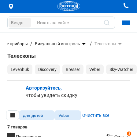
Везде
ьные приборы
Визуальный контроль
Телескопы
Телескопы
Levenhuk
Discovery
Bresser
Veber
Sky-Watcher
Авторизуйтесь,
чтобы увидеть скидку
для детей
Veber
Очистить все
7 товаров
2
Популярные
Фильтр