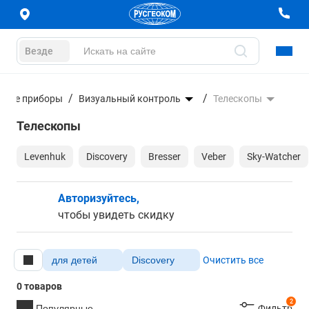
Везде
ьные приборы
Визуальный контроль
Телескопы
Телескопы
Levenhuk
Discovery
Bresser
Veber
Sky-Watcher
Авторизуйтесь,
чтобы увидеть скидку
для детей
Discovery
Очистить все
0 товаров
2
Популярные
Фильтр