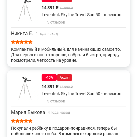
реализуют функцию автонаведения на объекты звездных
14 391 ₽
15 990 ₽
каталогов.
Levenhuk Skyline Travel Sun 50 - телескоп
Купить телескопы, а также получить консультацию
5 отзывов
специалистов об особенностях и преимуществах данного
Никита Е.
4 года назад
изделия вы можете в нашем
магазине
, связавшись с нами
по телефону или непосредственно через сайт – с помощью
формы обратной связи или воспользовавшись чатом с
Компактный и мобильный, для начинающих самое то.
Для первого опыта хорошо, собрали быстро, природу
онлайн-консультантом.
посмотрели, четкость на уровне.
-10%
Акция
14 391 ₽
15 990 ₽
Levenhuk Skyline Travel Sun 50 - телескоп
5 отзывов
Мария Быкова
4 года назад
Покупали ребёнку в подарок-понравился, теперь бы
побольше ясного неба. В комплекте хороший рюкзак.