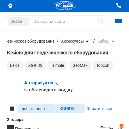
Везде
Геодезическое оборудование
Аксессуары
Кейсы
Кейсы для геодезического оборудования
Leica
XGRIDS
Trimble
GeoMax
Topcon
Авторизуйтесь,
чтобы увидеть скидку
для сканера
XGRIDS
Очистить все
2 товара
2
Популярные
Фильтр