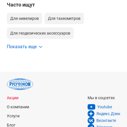
Часто ищут
Для нивелиров
Для тахеометров
Для геодезических аксессуаров
Показать еще
Для геодезических gnss антенн
Для gps приемников
Для модемов
Для полевых контроллеров
Для лазерных сканеров
Акции
Мы в соцсетях
О компании
Youtube
Яндекс.Дзен
Услуги
Вконтакте
Блог