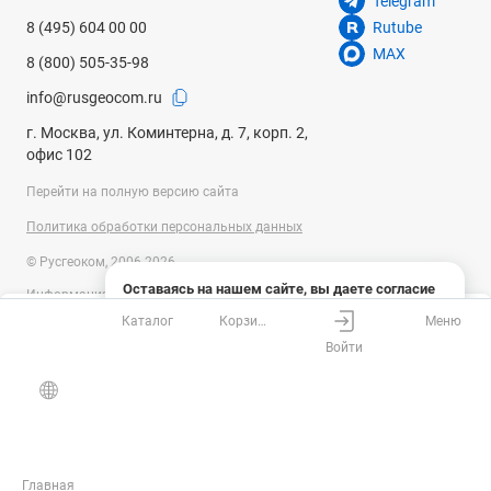
Telegram
8 (495) 604 00 00
Rutube
MAX
8 (800) 505-35-98
info@rusgeocom.ru
г. Москва, ул. Коминтерна, д. 7, корп. 2,
офис 102
Перейти на полную версию сайта
Политика обработки персональных данных
© Русгеоком, 2006-2026
Оставаясь на нашем сайте, вы даете согласие
Информация на сайте носит справочный характер и не является
на использование файлов cookies и сбор данных
публичной офертой, определяемой положениями Статьи 437
Каталог
Корзина
Меню
системами веб-аналитики
Ваш город
Москва?
Гражданского кодекса Российской Федерации. Технические
Войти
параметры (спецификация) и комплект поставки товара могут быть
Понятно
Узнать подробнее
изменены производителем без предварительного уведомления.
Все верно
Выбрать город
Уточняйте информацию у наших менеджеров.
Главная