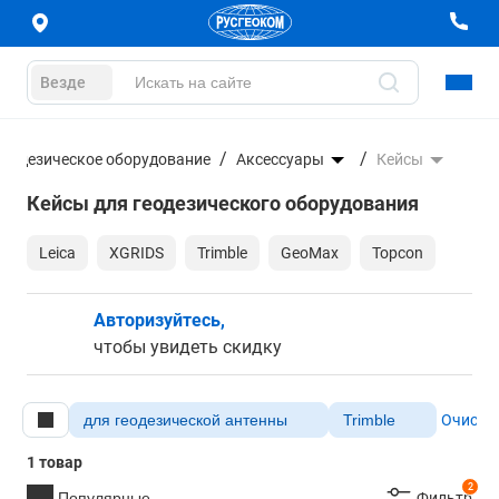
Везде
Геодезическое оборудование
Аксессуары
Кейсы
Кейсы для геодезического оборудования
Leica
XGRIDS
Trimble
GeoMax
Topcon
Авторизуйтесь,
чтобы увидеть скидку
для геодезической антенны
Trimble
Очистит
1 товар
2
Популярные
Фильтр