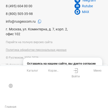
Telegram
8 (495) 604 00 00
Rutube
MAX
8 (800) 505-35-98
info@rusgeocom.ru
г. Москва, ул. Коминтерна, д. 7, корп. 2,
офис 102
Перейти на полную версию сайта
Политика обработки персональных данных
© Русгеоком, 2006-2026
Оставаясь на нашем сайте, вы даете согласие
Информация на сайте носит справочный характер и не является
на использование файлов cookies и сбор данных
публичной офертой, определяемой положениями Статьи 437
Каталог
Корзина
Меню
системами веб-аналитики
Ваш город
Москва?
Гражданского кодекса Российской Федерации. Технические
Войти
параметры (спецификация) и комплект поставки товара могут быть
Понятно
Узнать подробнее
изменены производителем без предварительного уведомления.
Все верно
Выбрать город
Уточняйте информацию у наших менеджеров.
Главная