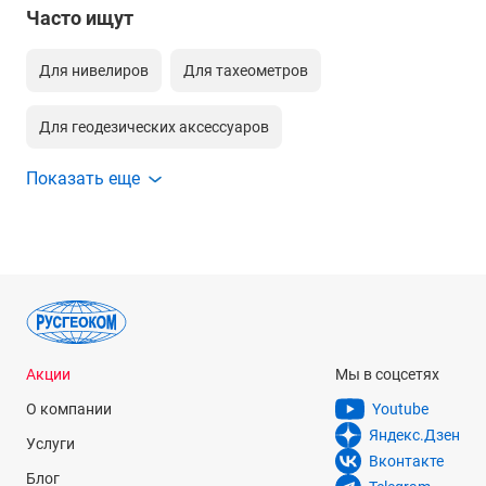
Часто ищут
Для нивелиров
Для тахеометров
Для геодезических аксессуаров
Показать еще
Для геодезических gnss антенн
Для gps приемников
Для модемов
Для полевых контроллеров
Для лазерных сканеров
Акции
Мы в соцсетях
О компании
Youtube
Яндекс.Дзен
Услуги
Вконтакте
Блог