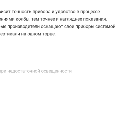
исит точность прибора и удобство в процессе
ниями колбы, тем точнее и нагляднее показания.
рые производители оснащают свои приборы системой
ертикали на одном торце.
при недостаточной освещенности
ни коробчатого типа с толстыми стенками или
ваться и перестанут показывать достоверный
тавок по бокам, они обеспечивают дополнительную
ельно, чтобы рабочая поверхность прибора была