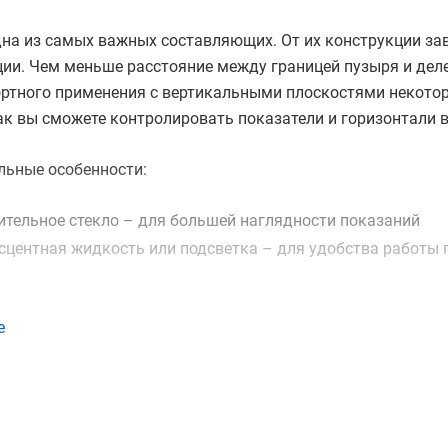
на из самых важных составляющих. От их конструкции зав
ии. Чем меньше расстояние между границей пузыря и деле
ртного применения с вертикальными плоскостями некото
ак вы сможете контролировать показатели и горизонтали в
льные особенности:
ительное стекло – для большей наглядности показаний
сцентная жидкость или подсветка – для удобства работы 
е
надежными считаются пузырьковые профессиональные уров
ее дешевые модели в виде рельсы могут легко деформиро
 Также стоит обратить внимание на наличие резиновых вс
ройства при падениях. А для большей устойчивости желат