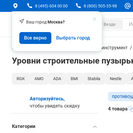
8 (495) 604 00 00
8 (800) 505-35-98
Ваш город
Москва?
Каталог
Везде
Все верно
Выбрать город
Геодезическое оборудование
Ручной инструмент
Уровни строительные пузырь
RGK
AMO
ADA
BMI
Stabila
Nestle
противо
Авторизуйтесь,
чтобы увидеть скидку
4 товара
Категории