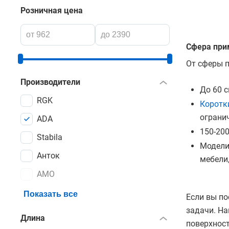
Розничная цена
Сфера при
От сферы п
Производители
До 60 
RGK
Коротк
ограни
ADA
150-200
Stabila
Модели
Анток
мебели,
AMO
Показать все
Если вы по
задачи. На
Длина
поверхност