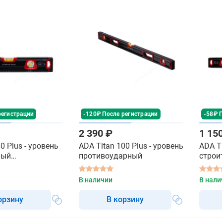
регистрации
-120₽ После регистрации
-58₽ 
2 390 ₽
1 15
0 Plus - уровень
ADA Titan 100 Plus - уровень
ADA Ti
ный
противоударный
строи
арный
В наличии
В нали
орзину
В корзину