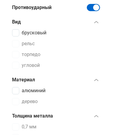
обработан
Противоударный
К другим 
Вид
брусковый
Встрое
Прорези
рельс
Поворо
торпедо
Регули
угловой
Материал
Вы можете
осуществля
алюминий
дерево
Толщина металла
0,7 мм