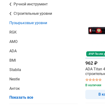
Ручной инструмент
Строительные уровни
Пузырьковые уровни
RGK
AMO
ADA
-49₽ После 
BMI
962 ₽
ADA Titan 4
Stabila
строитель
противоуд
Nestle
В наличии
Анток
В к
Показать все