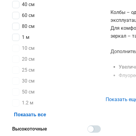
40 см
Колбы – од
60 см
эксплуатац
80 см
Для комфо
зеркал – т
1 м
10 см
Дополните
20 см
Увелич
25 см
Флуоре
30 см
50 см
Корпус
Показать ещ
1.2 м
Наиболее 
литые. Бол
Показать все
результат.
Высокоточные
защиту уст