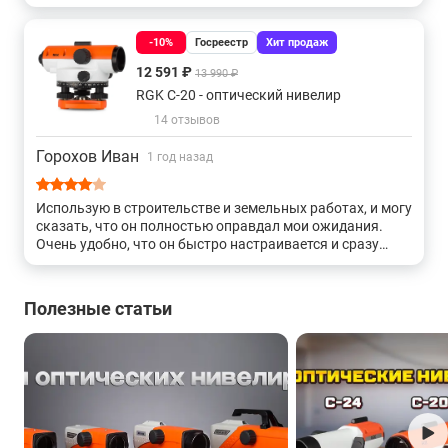
-10%
Госреестр
Хит продаж
12 591 ₽
13 990 ₽
RGK C-20 - оптический нивелир
14 отзывов
Горохов Иван
1 год назад
Использую в строительстве и земельных работах, и могу
сказать, что он полностью оправдал мои ожидания.
Очень удобно, что он быстро настраивается и сразу
готов к работе. Приятно удивила его точность
измерений — для моих задач этого более чем
достаточно.<br> Даже при длительном использовании
Полезные статьи
не возникло ни единой проблемы. Компактные размеры
делают его удобным для переноски, что важно при
выполнении задач на разных объектах. Учитывая его
качество и стоимость, это отличное приобретение.<br>