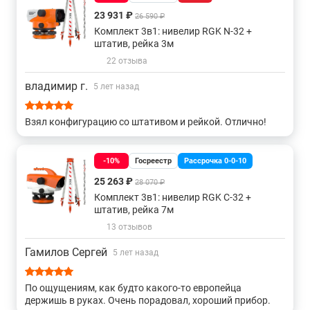
нивелира выполняется только вместе с рейкой, с которой
23 931 ₽
26 590 ₽
планируется проводить работы.
Комплект 3в1: нивелир RGK N-32 +
штатив, рейка 3м
Выбрать и купить оптический нивелир вы можете в
22 отзыва
магазине или на сайте РУСГЕОКОМ. Мы также
осуществляем доставку в другие регионы.
владимир г.
5 лет назад
Взял конфигурацию со штативом и рейкой. Отлично!
-10%
Госреестр
Рассрочка 0-0-10
25 263 ₽
28 070 ₽
Комплект 3в1: нивелир RGK C-32 +
штатив, рейка 7м
13 отзывов
Гамилов Сергей
5 лет назад
По ощущениям, как будто какого-то европейца
держишь в руках. Очень порадовал, хороший прибор.