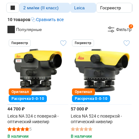
2 мм/км (II класс)
Leica
Госреестр
У
10 товаров
Сравнить все
2
Популярные
Фильтр
Госреестр
Госреестр
Оригинал
Оригинал
Рассрочка 0-0-10
Рассрочка 0-0-10
44 700 ₽
57 000 ₽
Leica NA 324 с поверкой -
Leica NA 524 с поверкой -
оптический нивелир
оптический нивелир
5
В наличии
В наличии