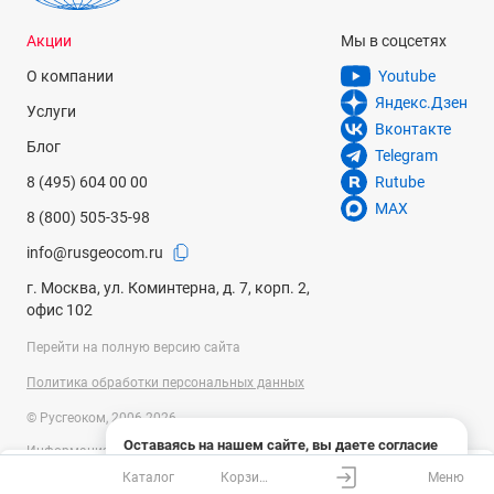
Акции
Мы в соцсетях
О компании
Youtube
Яндекс.Дзен
Услуги
Вконтакте
Блог
Telegram
8 (495) 604 00 00
Rutube
MAX
8 (800) 505-35-98
info@rusgeocom.ru
г. Москва, ул. Коминтерна, д. 7, корп. 2,
офис 102
Перейти на полную версию сайта
Политика обработки персональных данных
© Русгеоком, 2006-2026
Оставаясь на нашем сайте, вы даете согласие
Информация на сайте носит справочный характер и не является
на использование файлов cookies и сбор данных
публичной офертой, определяемой положениями Статьи 437
Каталог
Корзина
Меню
системами веб-аналитики
Ваш город
Москва?