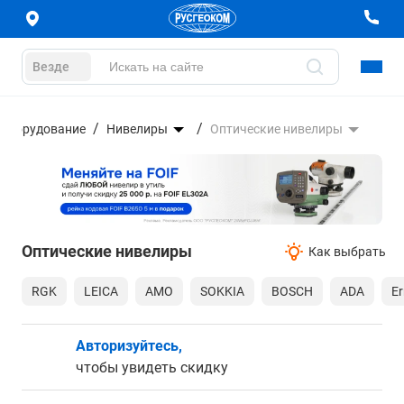
Везде
 оборудование
Нивелиры
Оптические нивелиры
Оптические нивелиры
Как выбрать
RGK
LEICA
AMO
SOKKIA
BOSCH
ADA
Er
Авторизуйтесь,
чтобы увидеть скидку