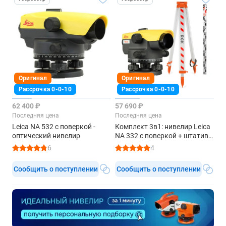
Оригинал
Оригинал
Рассрочка 0-0-10
Рассрочка 0-0-10
62 400 ₽
57 690 ₽
Последняя цена
Последняя цена
Leica NA 532 с поверкой -
Комплект 3в1: нивелир Leica
оптический нивелир
NA 332 с поверкой + штатив,
рейка 3м
6
4
Сообщить о поступлении
Сообщить о поступлении