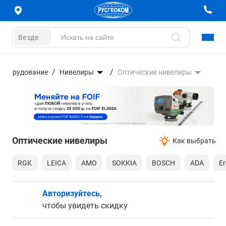
Везде
 оборудование
Нивелиры
Оптические нивелиры
Оптические нивелиры
Как выбрать
RGK
LEICA
AMO
SOKKIA
BOSCH
ADA
Er
Авторизуйтесь,
чтобы увидеть скидку