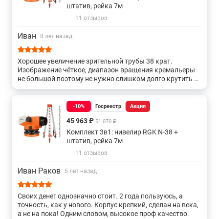
штатив, рейка 7м
11 отзывов
Иван
8 лет назад
Хорошее увеличение зрительной трубы 38 крат.
Изображение чёткое, диапазон вращения кремальеры
не большой поэтому не нужно слишком долго крутить и
ловить четкость изображения. Наводящий винт есть с
двух сторон, удобно и для правшей и для левшей.
Модель удобная, рекомендую.
-10%
Госреестр
Акция
45 963 ₽
51 070 ₽
Комплект 3в1: нивелир RGK N-38 +
штатив, рейка 7м
11 отзывов
Иван Раков
5 лет назад
Своих денег однозначно стоит. 2 года пользуюсь, а
точность, как у нового. Корпус крепкий, сделан на века,
а не на пока! Одним словом, высокое проф качество.