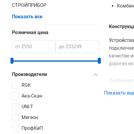
СТРОЙПРИБОР
Комбин
Показать все
Конструкц
Розничная цена
Устройств
подключае
качестве 
дорогих мо
Производители
Особеннос
RGK
Показать ещ
Для обесп
Ака-Скан
характери
UNI-T
модели оп
Мегеон
толщиноме
при удален
ПрофКиП