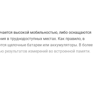
ичается высокой мобильностью, либо оснащаются
я в труднодоступных местах. Как правило, в
тся щелочные батареи или аккумуляторы. В более
ю результатов измерений во встроенной памяти.
туются контрольным образцом с фиксированными
я перед выполнением замеров. Ультразвуковые
ого акустического сигнала. Работа цифровых
илы электрических и/или магнитных взаимодействий
сено покрытие.