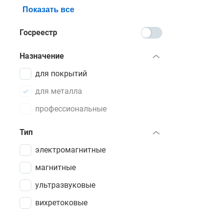
Показать все
Основные 
Госреестр
При покуп
параметрам
Назначение
измерителя
для покрытий
требования
равномерн
для металла
подходят м
профессиональные
установле
Тип
Купить пр
электромагнитные
данного и
помощью ф
магнитные
ультразвуковые
вихретоковые