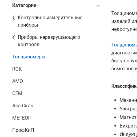
Категории
Толщиноме
Контрольно-измерительные
изделий ил
приборы
недоступно
Приборы неразрушающего
контроля
Толщином
диагностик
Толщиномеры
быту попу
осмотров и
RGK
AMO
Классифик
CEM
Механи
Ака-Скан
Ультра
Магнит
МЕГЕОН
Вихрет
ПрофКиП
Индукц