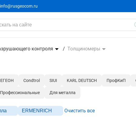
info@rusgeocom.ru
азрушающего контроля
Толщиномеры
ЕГЕОН
Condtrol
SIUI
KARL DEUTSCH
ПрофКиП
Профессиональные
Для металла
Очистить все
лла
ERMENRICH