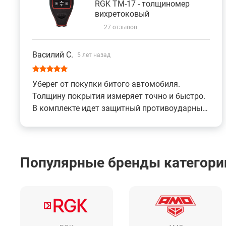
RGK TM-17 - толщиномер
вихретоковый
27 отзывов
Василий С.
5 лет назад
Уберег от покупки битого автомобиля.
Толщину покрытия измеряет точно и быстро.
В комплекте идет защитный противоударный
кейс и ремешок. При эксплуатации все
предельно просто, разберется даже ребенок.
Очень полезная вещь, особенно если часто
приходится покупать авто. Топ за свои
Популярные бренды категори
деньги.