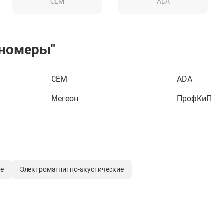
CEM
ADA
иномеры"
CEM
ADA
Мегеон
ПрофКиП
е
Электромагнитно-акустические