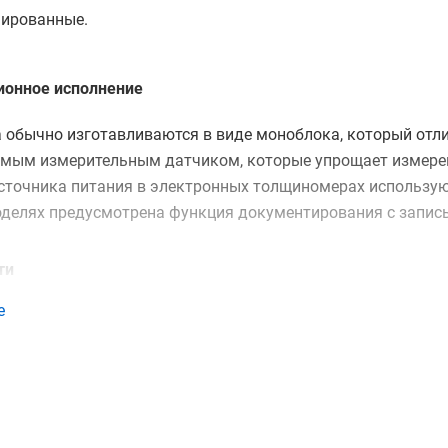
ированные.
ионное исполнение
а обычно изготавливаются в виде моноблока, который отл
мым измерительным датчиком, которые упрощает измерени
источника питания в электронных толщиномерах использую
делях предусмотрена функция документирования с запись
ти
е
ечения заявленной точности некоторые приборы комплек
стиками, который применяется для калибровки измерител
ределяют толщину, фиксируя время прохождения отраженн
ров других типов основывается на принципе ослабления с
ии датчика от металлического основания, на которое нане