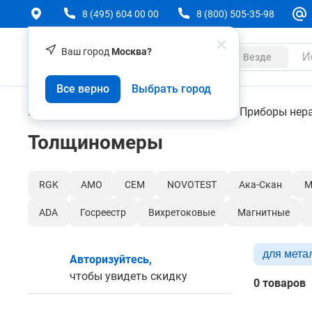
8 (495) 604 00 00
8 (800) 505-35-98
Ваш город
Москва?
Каталог
Везде
Все верно
Выбрать город
Контрольно-измерительные приборы
Приборы нер
Толщиномеры
RGK
AMO
CEM
NOVOTEST
Ака-Скан
М
ADA
Госреестр
Вихретоковые
Магнитные
для мета
Авторизуйтесь,
чтобы увидеть скидку
0 товаров