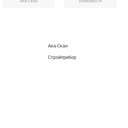
Ака-Скан
ERMENRICH
Ака-Скан
Стройприбор