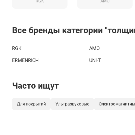
AMO
RGK
Все бренды категории "толщ
RGK
AMO
ERMENRICH
UNI-T
Часто ищут
Для покрытий
Ультразвуковые
Электромагнитны