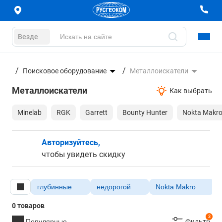
Везде
ание
Поисковое оборудование
Металлоискатели
Металлоискатели
Как выбрать
Minelab
RGK
Garrett
Bounty Hunter
Nokta Makr
Авторизуйтесь,
чтобы увидеть скидку
глубинные
недорогой
Nokta Makro
О
0 товаров
3
Популярные
Фильтр