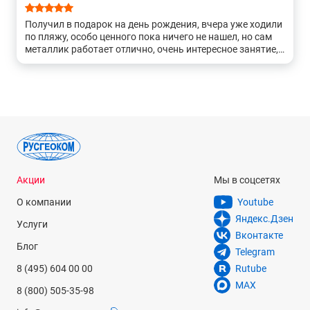
от различных типов грунта.
Получил в подарок на день рождения, вчера уже ходили
Полупрофессиональный класс
металлоискателей
по пляжу, особо ценного пока ничего не нашел, но сам
отличается способностью точной идентификации типа
металлик работает отлично, очень интересное занятие,
металла, размера объекта, а также возможностью
к покупке рекомендую!
менять частоту работы.
Профессиональный класс
— самые сложные для освоения,
но и самые функциональные металлоискатели: они
работают в нескольких частотах одновременно, гибко
настраиваются на условия поиска, выдают много
информации
и отлично различают обнаруженные металлы. Вы сможете
Акции
Мы в соцсетях
не только отличить цветной металл от чёрного, но и
предположить, какой именно металл вы нашли.
О компании
Youtube
Яндекс.Дзен
Отдельно можно выделить:
Услуги
Вконтакте
Глубинные
металлоискатели, предназначенные для
Блог
Telegram
поиска на глубине до 3 метров и даже более;
8 (495) 604 00 00
Rutube
Подводные
, позволяющие вести поиск металла на дне
MAX
водоёмов;
8 (800) 505-35-98
Пинпоинтеры