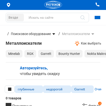
Везде
ание
Поисковое оборудование
Металлоискатели
Металлоискатели
Как выбрать
Minelab
RGK
Garrett
Bounty Hunter
Nokta Makr
Авторизуйтесь,
чтобы увидеть скидку
глубинные
недорогой
Garrett
Очисти
0 товаров
3
Популярные
Фильтр