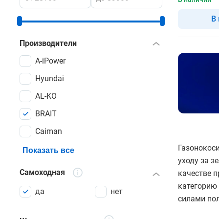
В
Производители
A-iPower
Hyundai
AL-KO
BRAIT
Caiman
Газонокос
Показать все
уходу за 
Самоходная
качестве п
категорию
да
нет
силами пол