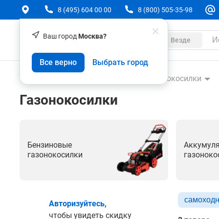
8 (495) 604 00 00
8 (800) 505-35-98
Ваш город
Москва?
Каталог
Везде
Все верно
Выбрать город
Техника
Садовая техника
Газонокосилки
Газонокосилки
Бензиновые
Аккумул
газонокосилки
газоноко
cамоход
Авторизуйтесь,
чтобы увидеть скидку