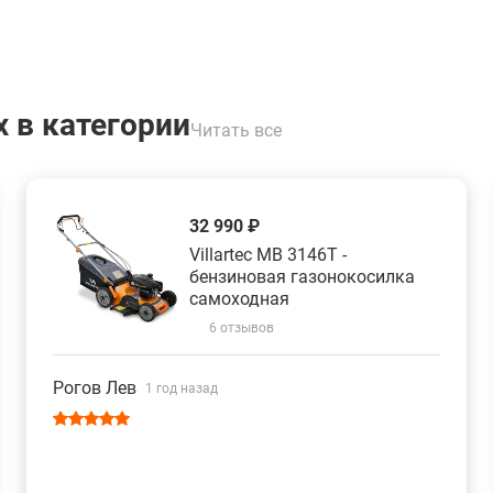
 в категории
Читать все
32 990 ₽
Villartec MB 3146T -
бензиновая газонокосилка
самоходная
6 отзывов
Рогов Лев
1 год назад