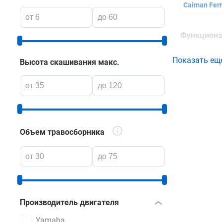
Caiman Fer
Функциона
Основной 
Показать ещ
Высота скашивания макс.
ножевого у
функции м
скашивани
высокой тр
периодиче
Объем травосборника
Высокопро
создается 
идеального
мусора. Д
агрегаты с
Производитель двигателя
при выпол
Yamaha