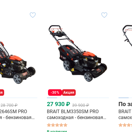
ия
-30%
Акция
27 930 ₽
По з
28 700 ₽
39 900 ₽
2646SM PRO
BRAIT BLM3350SM PRO
BRAIT
 - бензиновая
самоходная - бензиновая
самох
илка
газонокосилка
газон
В наличии