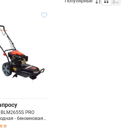
Популярные
апросу
 BLM2655S PRO
одная - бензиновая
окосилка