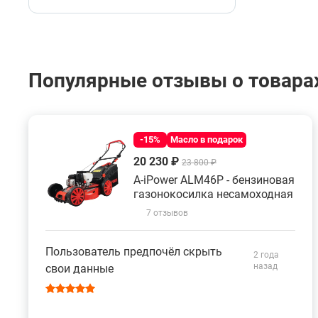
Популярные отзывы о товарах
-15%
Масло в подарок
20 230 ₽
23 800 ₽
A-iPower ALM46P - бензиновая
газонокосилка несамоходная
7 отзывов
Пользователь предпочёл скрыть
2 года
назад
свои данные