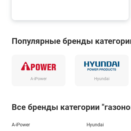
Популярные бренды категории
A-iPower
Hyundai
Все бренды категории "газон
A-iPower
Hyundai