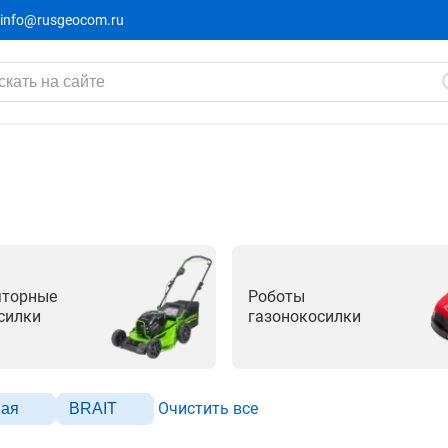
info@rusgeocom.ru
яторные
Роботы
силки
газонокосилки
Очистить все
ная
BRAIT