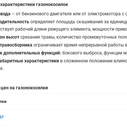
характеристики газонокосилок
ивода
– от бензинового двигателя или от электромотора с
одительность
определяет площадь скашивания за единицу 
тствует рабочей длине режущего элемента, мощности приво
он высот
срезания травы, количество промежуточных поло
травосборника
ограничивает время непрерывной работы в
е дополнительных функций:
бокового выброса, функции м
абаритные характеристики
в сложенном положении влияют
а.
 цен на газонокосилки
лки
37