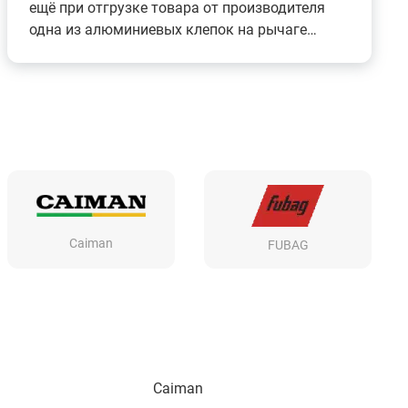
ещё при отгрузке товара от производителя
одна из алюминиевых клепок на рычаге
регулировки высоты реза травы была
срезана, в связи с чем установить высоту
реза не представлялось возможным. Замена
клепки болтом решила проблему, но менять
очень сложно - не &quot;подлезть&quot; без
снятия колеса. Колесо снять очень сложно. Но
общее впечатление от косилки хорошее. Со
своей работой справляется, движется легко,
скашивает качественно.
Caiman
FUBAG
Caiman