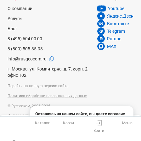
О компании
Youtube
Яндекс.Дзен
Услуги
Вконтакте
Блог
Telegram
8 (495) 604 00 00
Rutube
MAX
8 (800) 505-35-98
info@rusgeocom.ru
г. Москва, ул. Коминтерна, д. 7, корп. 2,
офис 102
Перейти на полную версию сайта
Политика обработки персональных данных
© Русгеоком, 2006-2026
Оставаясь на нашем сайте, вы даете согласие
Информация на сайте носит справочный характер и не является
на использование файлов cookies и сбор данных
публичной офертой, определяемой положениями Статьи 437
Каталог
Корзина
Меню
системами веб-аналитики
Ваш город
Москва?
Гражданского кодекса Российской Федерации. Технические
Войти
параметры (спецификация) и комплект поставки товара могут быть
Понятно
Узнать подробнее
изменены производителем без предварительного уведомления.