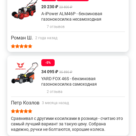
газонов и рельеф участка.
Вес:
Аккумуляторные модели легче бензиновых, но
20 230 ₽
23 800 ₽
мощность влияет на вес. Для женщин и пожилых людей
A-iPower ALM46P - бензиновая
газонокосилка несамоходная
рекомендуются легкие модели.
Дополнительные функции:
Травосборник упрощает
7 отзывов
сбор скошенной травы, а мульчирование обеспечивает
Роман Ш.
2 года назад
дополнительное удобрение газона.
Тип двигателя:
Бесщеточные двигатели обеспечивают
более долгий срок службы и надежность.
Самоходность:
Самоходные модели облегчают работу
-5%
на больших участках, позволяя оператору меньше
34 095 ₽
35 890 ₽
уставать.
YARD FOX 46S - бензиновая
газонокосилка самоходная
Купить газонокосилки Greenworks 41 см, а также получить
консультацию специалистов вы можете в нашем магазине,
2 отзыва
по телефону или непосредственно на сайте с помощью
Петр Козлов
3 месяца назад
формы обратной связи или онлайн-консультанта.
Сравнивал с другими косилками в рознице - считаю это
самый лучший вариант за такую цену. Собрана
надежно, ручки не болтаются, хорошие колеса.