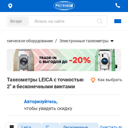
Везде
еодезическое оборудование
Электронные тахеометры
Тахеометры LEICA с точностью
Как выбрать
2" и бесконечными винтами
Авторизуйтесь,
чтобы увидеть скидку
Leica
2"
бесконечные
Очистить все