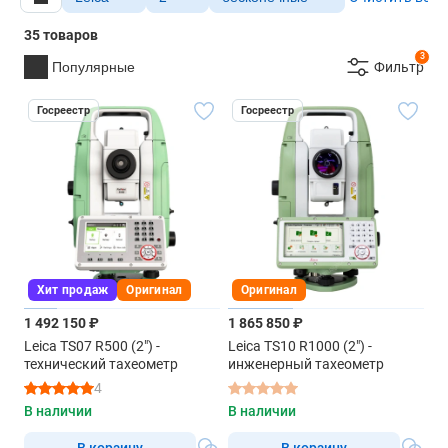
35 товаров
3
Популярные
Фильтр
Госреестр
Госреестр
Хит продаж
Оригинал
Оригинал
1 492 150 ₽
1 865 850 ₽
Leica TS07 R500 (2") -
Leica TS10 R1000 (2") -
технический тахеометр
инженерный тахеометр
4
В наличии
В наличии
В корзину
В корзину