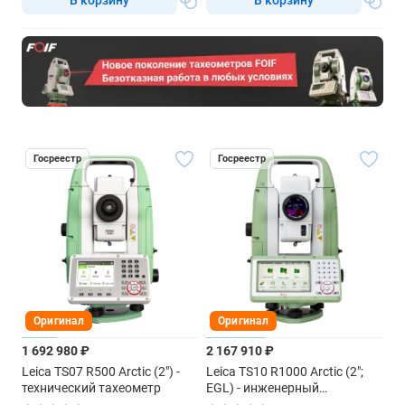
Госреестр
Госреестр
Оригинал
Оригинал
1 692 980 ₽
2 167 910 ₽
Leica TS07 R500 Arctic (2") -
Leica TS10 R1000 Arctic (2";
технический тахеометр
EGL) - инженерный
тахеометр