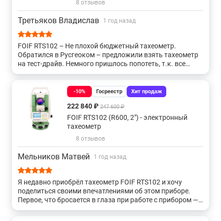
8 отзывов
С оптическим центриром и точностью 0.5"
Третьяков Владислав
1 год назад
С точностью 0,5" и бесконечными винтами
FOIF RTS102 – Не плохой бюджетный тахеометр.
Обратился в Русгеоком – предложили взять тахеометр
на тест-драйв. Немного пришлось попотеть, т.к. все
С лазерным центриром и точностью 1"
равно все тахеометры разные. И встроенное ПО у всех
работает по разному. Да - потратил какое-то время, но
за эту стоимость тахеометр выполняет свои функции.
-10%
Госреестр
Хит продаж
С оптическим центриром и точностью 1"
222 840 ₽
247 600 ₽
FOIF RTS102 (R600, 2") - электронный
С точностью 1" и закрепительными винтами
тахеометр
8 отзывов
С точностью 1" и бесконечными винтами
Мельников Матвей
1 год назад
С оптическим центриром и точностью 2"
Я недавно приобрёл тахеометр FOIF RTS102 и хочу
поделиться своими впечатлениями об этом приборе.
С лазерным центриром и точностью 2"
Первое, что бросается в глаза при работе с прибором —
это его высокая точность и надёжность. Точность
измерений соответствует заявленным характеристикам
С точностью 2" и бесконечными винтами