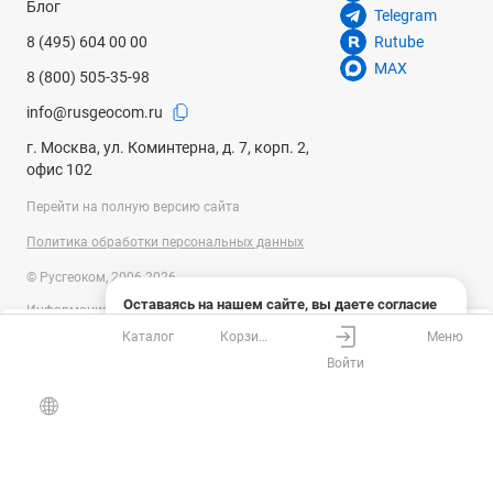
Блог
Telegram
8 (495) 604 00 00
Rutube
MAX
8 (800) 505-35-98
info@rusgeocom.ru
г. Москва, ул. Коминтерна, д. 7, корп. 2,
офис 102
Перейти на полную версию сайта
Политика обработки персональных данных
© Русгеоком, 2006-2026
Оставаясь на нашем сайте, вы даете согласие
Информация на сайте носит справочный характер и не является
на использование файлов cookies и сбор данных
публичной офертой, определяемой положениями Статьи 437
Каталог
Корзина
Меню
системами веб-аналитики
Ваш город
Москва?
Гражданского кодекса Российской Федерации. Технические
Войти
параметры (спецификация) и комплект поставки товара могут быть
Понятно
Узнать подробнее
изменены производителем без предварительного уведомления.
Все верно
Выбрать город
Уточняйте информацию у наших менеджеров.