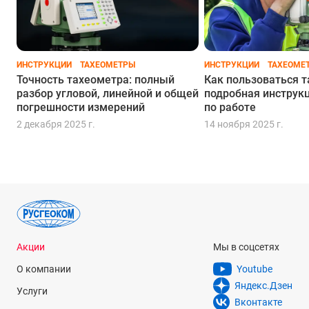
С точностью 5" и закрепительными винтами
С точностью 7" и бесконечными винтами
ИНСТРУКЦИИ
ТАХЕОМЕТРЫ
ИНСТРУКЦИИ
ТАХЕОМЕ
Точность тахеометра: полный
Как пользоваться 
С закрепительными винтами
По акции
разбор угловой, линейной и общей
подробная инструк
погрешности измерений
по работе
2 декабря 2025 г.
14 ноября 2025 г.
Акции
Мы в соцсетях
О компании
Youtube
Яндекс.Дзен
Услуги
Вконтакте