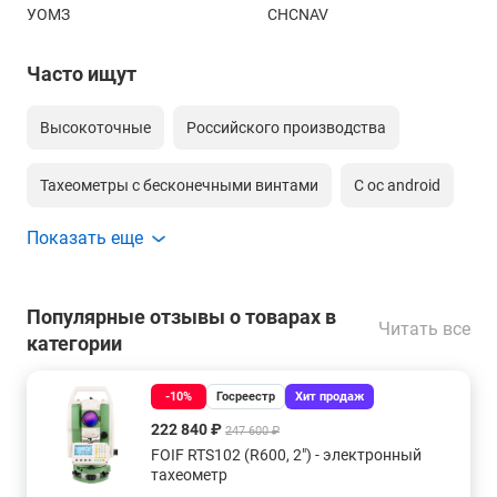
УОМЗ
CHCNAV
Часто ищут
Высокоточные
Российского производства
Тахеометры с бесконечными винтами
С ос android
Показать еще
С оптическим центриром
С лазерным центриром
Со створоуказателем
Моторизированный
Популярные отзывы о товарах в
Читать все
категории
Сканирующий по сетке тахеометр
-10%
Госреестр
Хит продаж
С точность 0,5 секунд
222 840 ₽
247 600 ₽
FOIF RTS102 (R600, 2") - электронный
С лазерным центриром и точностью 0.5"
тахеометр