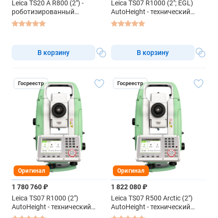
Leica TS20 A R800 (2") -
Leica TS07 R1000 (2"; EGL)
роботизированный
AutoHeight - технический
тахеометр
тахеометр
В корзину
В корзину
Госреестр
Госреестр
Оригинал
Оригинал
1 780 760 ₽
1 822 080 ₽
Leica TS07 R1000 (2")
Leica TS07 R500 Arctic (2")
AutoHeight - технический
AutoHeight - технический
тахеометр
тахеометр