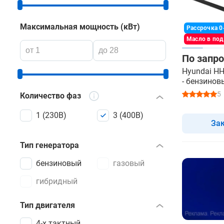
Максимальная мощность (кВт)
Рассрочка 0
Масло в по
По запро
Hyundai HH
- бензинов
АВР
5
Количество фаз
1 (230В)
3 (400В)
За
Тип генератора
бензиновый
газовый
гибридный
Тип двигателя
4-х тактный