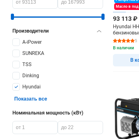
Масло в по
93 113 ₽
Hyundai HH
Производители
бензиновы
трехфазны
5
A-iPower
В наличии
SUNREKA
В к
TSS
Dinking
Hyundai
Показать все
Номинальная мощность (кВт)