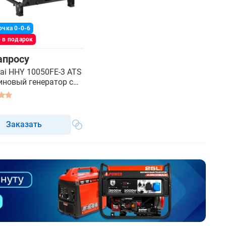
очка 0-0-6
 в подарок
апросу
ai HHY 10050FE-3 ATS
зиновый генератор с
Заказать