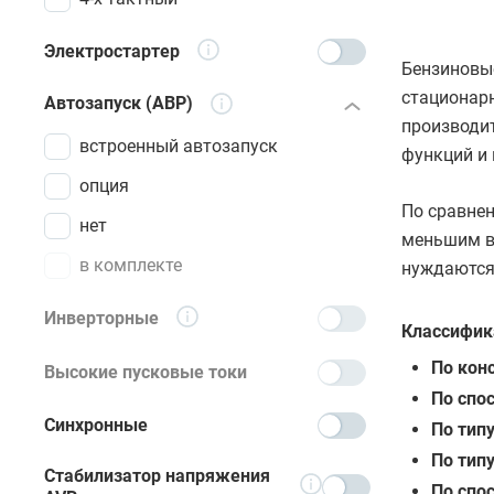
Электростартер
Бензиновые
стационарн
Автозапуск (АВР)
производи
встроенный автозапуск
функций и
опция
По сравнен
нет
меньшим ве
в комплекте
нуждаются 
Инверторные
Классифик
По кон
Высокие пусковые токи
По спо
Синхронные
По тип
По тип
Стабилизатор напряжения
По спо