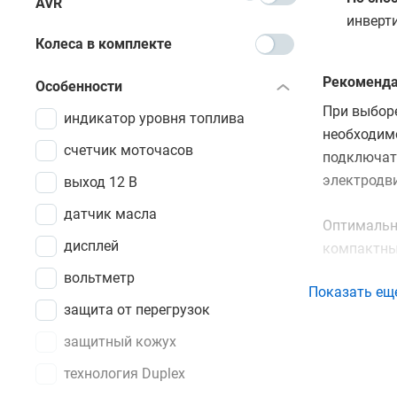
AVR
инверт
Колеса в комплекте
Рекоменда
Особенности
При выбор
индикатор уровня топлива
необходимо
счетчик моточасов
подключать
электродв
выход 12 В
датчик масла
Оптимальн
дисплей
компактны
тактных от
вольтметр
Показать ещ
типа, а к
защита от перегрузок
перегрузка
выбирать м
защитный кожух
предполага
технология Duplex
и выбирать