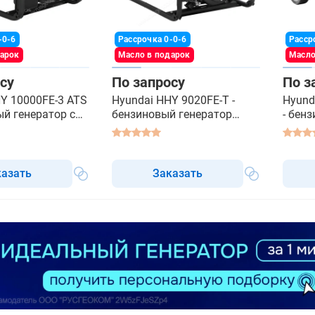
-0-6
Рассрочка 0-0-6
Расср
дарок
Масло в подарок
Масло
су
По запросу
По з
Y 10000FE-3 ATS
Hyundai HHY 9020FE-T -
Hyund
ый генератор с
бензиновый генератор
- бен
трехфазный
АВР
казать
Заказать