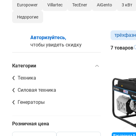
Europower
Villartec
TecEner
AiGento
3 кВт
Недорогие
трёхфаз
Авторизуйтесь,
чтобы увидеть скидку
7 товаров
Категории
Техника
Силовая техника
Генераторы
Розничная цена
Рассрочка 0