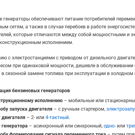
 генераторы обеспечивают питание потребителей перемен
ым сетям, а также в случае перебоев в работе энергосист
телей, которые отличаются между собой мощностными и э
 конструкционным исполнением.
ию с электростанциями с приводом от дизельного двигат
сом при одинаковой мощности, дешевле в обслуживании и 
в сезонной замене топлива при эксплуатации в холодном 
ация бензиновых генераторов
струкционному исполнению
– мобильные или стационарные
собу запуска двигателя
– с ручным стартером,
электрозап
у двигателя
– 2- или
4-тактный
.
у генератора
– асинхронный или синхронный,
одно-
или
тре
собу формирования сигнала переменного тока
– путем пря