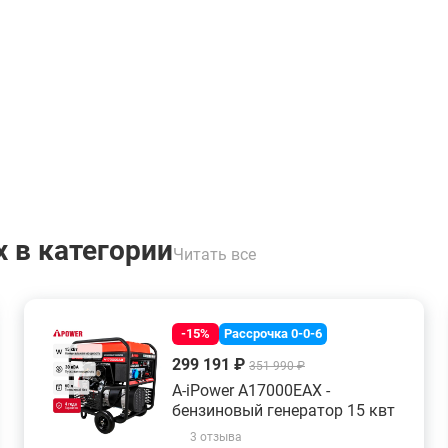
 в категории
Читать все
-15%
Рассрочка 0-0-6
299 191 ₽
351 990 ₽
A-iPower A17000EAX -
бензиновый генератор 15 квт
3 отзыва