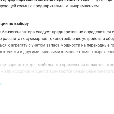
ирующей схемы с предварительным выпрямлением.
ции по выбору
е бензогенератора следует предварительно определиться
 рассчитать суммарное токопотребление устройств и обо
ся к агрегату с учетом запаса мощности на переходные п
игателями и другими силовыми компонентами с выраженно
ым вариантом для мобильного применения являются агре
ми при сходной мощности считаются бензиновые генератор
носят экономичность. Для работы с чувствительными наг
е
лассические электростанции с синхронными альтернатора
ми. В случаях, когда бензоагрегат востребован только при
одели с автозапуском, оборудованные блоком АВР или ко
ется интенсивное использование электростанции, то след
 модели, разработанные под интенсивное использование, к