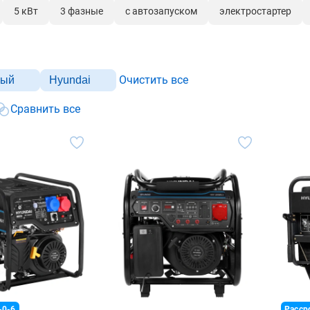
5 кВт
3 фазные
с автозапуском
электростартер
Очистить все
ный
Hyundai
Сравнить все
-0-6
Расср