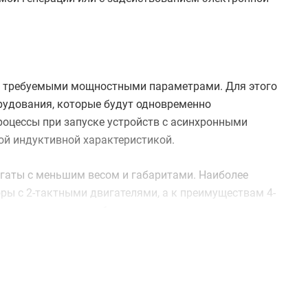
 с требуемыми мощностными параметрами. Для этого
рудования, которые будут одновременно
роцессы при запуске устройств с асинхронными
й индуктивной характеристикой.
гаты с меньшим весом и габаритами. Наиболее
ы с 2-тактными двигателями, а к преимуществам 4-
рузками следует выбирать генераторы инверторного
ми лучше справляются с кратковременными токовыми
 перебоях в стационарной сети, целесообразно
ннектором для подключения к такому блоку. Если
ует обращать внимание на эксплуатационный ресурс
оторые, как правило, вынесены в отдельные линейки.