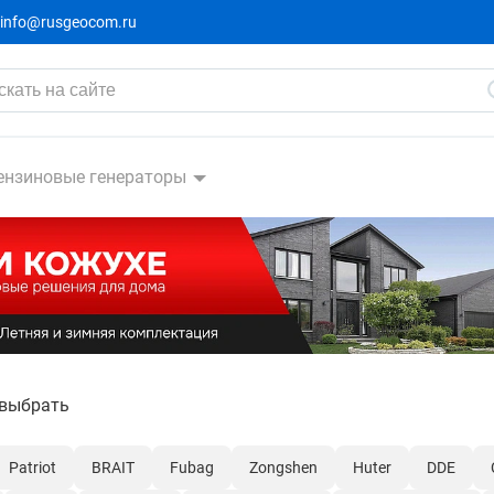
info@rusgeocom.ru
ензиновые генераторы
 выбрать
Patriot
BRAIT
Fubag
Zongshen
Huter
DDE