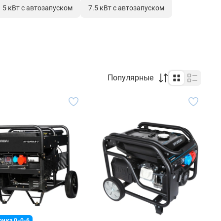
5 кВт с автозапуском
7.5 кВт с автозапуском
Популярные
очка 0-0-6