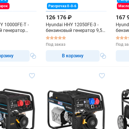
дарок
Рассрочка 0-0-6
Масло
126 176 ₽
167 
Y 10000FE-T -
Hyundai HHY 12050FE-3 -
Hyund
й генератор
бензиновый генератор 9,5
бензи
й
квт
квт
Под заказ
Под за
орзину
В корзину