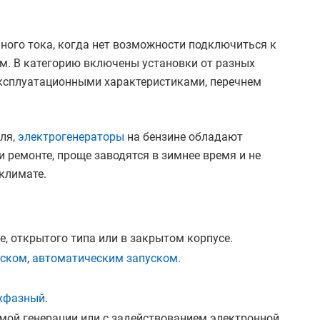
ного тока, когда нет возможности подключиться к
ем. В категорию включены установки от разных
ксплуатационными характеристиками, перечнем
еля,
электрогенераторы
на бензине обладают
ремонте, проще заводятся в зимнее время и не
климате.
, открытого типа или в закрытом корпусе.
уском
,
автоматическим запуском
.
хфазный
.
мой генерации или с задействованием электронной