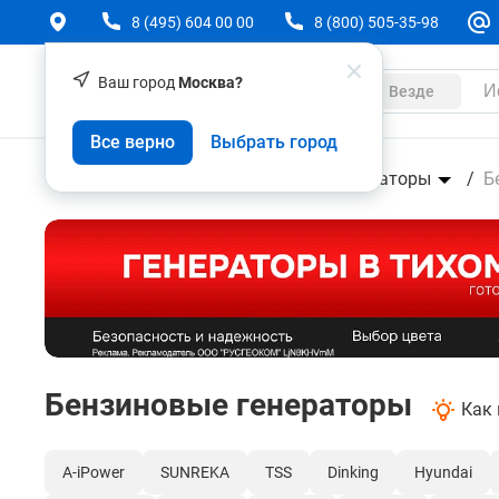
8 (495) 604 00 00
8 (800) 505-35-98
Ваш город
Москва?
Каталог
Везде
Все верно
Выбрать город
Техника
Силовая техника
Генераторы
Б
Бензиновые генераторы
Как
A-iPower
SUNREKA
TSS
Dinking
Hyundai