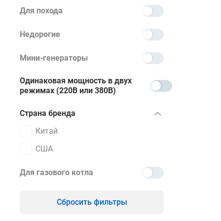
Для похода
Купить бен
изделия в
Недорогие
формы обр
Мини-генераторы
Одинаковая мощность в двух
режимах (220В или 380В)
Страна бренда
Китай
США
Для газового котла
Сбросить фильтры