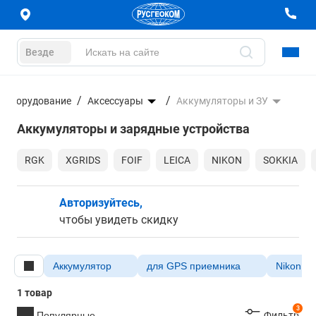
Везде
е оборудование
Аксессуары
Аккумуляторы и ЗУ
Аккумуляторы и зарядные устройства
RGK
XGRIDS
FOIF
LEICA
NIKON
SOKKIA
Авторизуйтесь,
чтобы увидеть скидку
Аккумулятор
для GPS приемника
Nikon
1 товар
3
Популярные
Фильтр