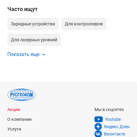
Часто ищут
Зарядные устройства
Для контроллеров
Для лазерных уровней
Показать еще
Зарядные устройства для лазерных уровней
Для тахеометров
Зарядные устройства для тахеометров
Для теодолитов
Для gps приемников
Акции
Мы в соцсетях
О компании
Для лазерных сканеров
Внешние для тахеометров
Youtube
Яндекс.Дзен
Услуги
Вконтакте
Зарядные устройства для gps приемников