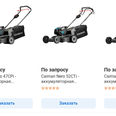
су
По запросу
По з
o 47CPi -
Caiman Nero 52CTi -
Caima
орная
аккумуляторная
аккум
илка
газонокосилка самоходная
газон
аказать
Заказать