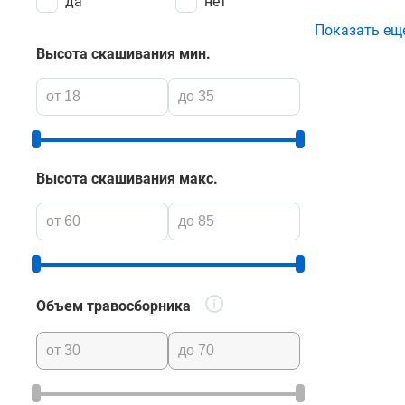
да
нет
Показать ещ
Среди брен
Высота скашивания мин.
KO, Villar
в комплект
Купить акк
данного и
Высота скашивания макс.
помощью ф
Объем травосборника