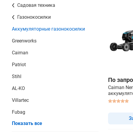
Садовая техника
Газонокосилки
Аккумуляторные газонокосилки
Greenworks
Caiman
Patriot
Stihl
По запро
Caiman Ner
AL-KO
аккумулят
газонокос
Villartec
Fubag
З
Показать все