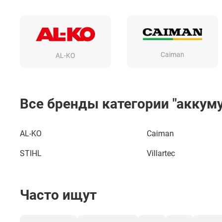
Caiman
AL-KO
Все бренды категории "аккум
AL-KO
Caiman
STIHL
Villartec
Часто ищут