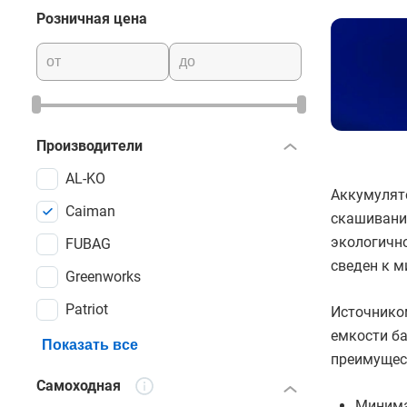
Розничная цена
Производители
AL-KO
Аккумулят
Caiman
скашивания
экологичн
FUBAG
сведен к м
Greenworks
Patriot
Источнико
емкости б
Показать все
преимущес
Самоходная
Минима