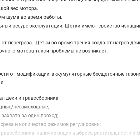
шой вес мотора.
м шума во время работы.
ьный ресурс эксплуатации. Щетки имеют свойство изнашив
.
от перегрева. Щетки во время трения создают нагрев двиг
очного мотора такой проблемы не возникает.
ости от модификации, аккумуляторные бесщеточные газон
и:
ал деки и травосборника;
дные/несамоходные;
захвата за один проход;
 среза и количество режимов регулировки;
травосборника, наличие опции выброса растительности и 