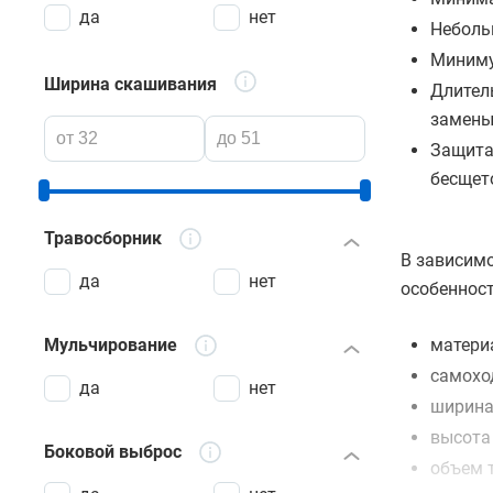
да
нет
Неболь
Миниму
Ширина скашивания
Длител
замены
Защита 
бесщет
Травосборник
В зависим
да
нет
особенност
Мульчирование
матери
самохо
да
нет
ширина 
высота
Боковой выброс
объем 