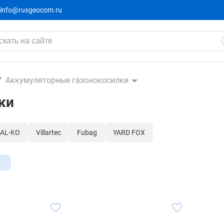
info@rusgeocom.ru
Аккумуляторные газонокосилки
ки
AL-KO
Villartec
Fubag
YARD FOX