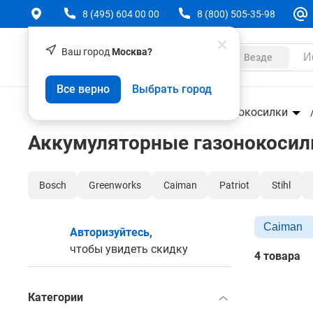
8 (495) 604 00 00
8 (800) 505-35-98
Ваш город
Москва?
Каталог
Везде
Все верно
Выбрать город
Техника
Садовая техника
Газонокосилки
Аккумуляторные газонокосил
Bosch
Greenworks
Caiman
Patriot
Stihl
Caiman
Авторизуйтесь,
чтобы увидеть скидку
4 товара
Категории