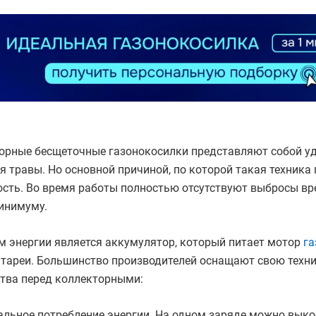
орные бесщеточные газонокосилки представляют собой уд
 травы. Но основной причиной, по которой такая техника
ость. Во время работы полностью отсутствуют выбросы вр
инимуму.
м энергии является аккумулятор, который питает мотор
га
атареи. Большинство производителей оснащают свою тех
тва перед коллекторными:
льное потребление энергии. На одном заряде можно выкос