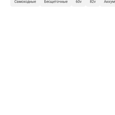
Самоходные
Бесщеточные
60v
82v
Аккум