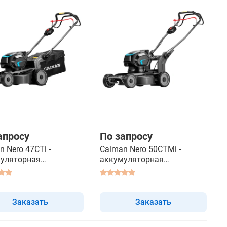
апросу
По запросу
n Nero 47CTi -
Caiman Nero 50CTMi -
уляторная
аккумуляторная
окосилка самоходная
газонокосилка самоходная
Заказать
Заказать